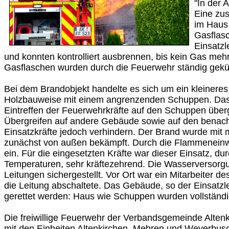
"In der 
Eine zus
im Haus 
Gasflasc
Einsatzl
und konnten kontrolliert ausbrennen, bis kein Gas meh
Gasflaschen wurden durch die Feuerwehr ständig geküh
Bei dem Brandobjekt handelte es sich um ein kleinere
Holzbauweise mit einem angrenzenden Schuppen. Das F
Eintreffen der Feuerwehrkräfte auf den Schuppen über
Übergreifen auf andere Gebäude sowie auf den benach
Einsatzkräfte jedoch verhindern. Der Brand wurde mit
zunächst von außen bekämpft. Durch die Flammeneinw
ein. Für die eingesetzten Kräfte war dieser Einsatz, du
Temperaturen, sehr kräftezehrend. Die Wasserversor
Leitungen sichergestellt. Vor Ort war ein Mitarbeiter d
die Leitung abschaltete. Das Gebäude, so der Einsatzlei
gerettet werden: Haus wie Schuppen wurden vollständig
Die freiwillige Feuerwehr der Verbandsgemeinde Alten
mit den Einheiten Altenkirchen, Mehren und Weyerbus