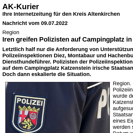
AK-Kurier
Ihre Internetzeitung für den Kreis Altenkirchen
Nachricht vom 09.07.2022
Region
Iren greifen Polizisten auf Campingplatz i
Letztlich half nur die Anforderung von Unterstützu
Polizeiinspektionen Diez, Montabaur und Hachenbu
Diensthundeführer. Polizisten der Polizeiinspektio
auf dem Campingplatz Katzenstein irische Staatsa
Doch dann eskalierte die Situation.
Region.
Polizeii
wurde d
Katzenst
aufgesuc
Staatsan
eines Ei
werden s