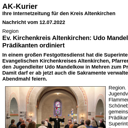
AK-Kurier
Ihre Internetzeitung für den Kreis Altenkirchen
Nachricht vom 12.07.2022
Region
Ev. Kirchenkreis Altenkirchen: Udo Mand
Prädikanten ordiniert
In einem großen Festgottesdienst hat die Superint
Evangelischen Kirchenkreises Altenkirchen, Pfarre
den Jugendleiter Udo Mandelkow in Mehren zum Prä
Damit darf er ab jetzt auch die Sakramente verwalt
Abendmahl feiern.
Region.
Jugendv
Flammer
Schönebe
gemeins
Prädikan
Superint