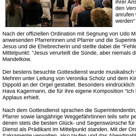
ihrer An
den Ver
anrufen w
werden" (
Nach der offiziellen Ordination mit Segnung von Udo 
anwesenden Pfarrerinnen und Pfarrer und die Superinte
Jesus und die Ehebrecherin und stellte dabei die "Fehle
Mittelpunkt: "Jesus verurteilt die Sünde, aber niemals d
Mandelkow.
Der bestens besuchte Gottesdienst wurde musikalisc
Mehren unter Leitung von Veronika Scholz und dem Ki
Dippold an der Orgel gestaltet. Besonders eindrücklich
Hava Kagermann, die für ihre eigene Komposition "Ich 
Applaus erhielt.
Nach dem Gottesdienst sprachen die Superintendentin,
Pfarrer sowie langjährige Weggefährtinnen teils sehr p
denen stets die besten Glück- und Segenswünsche fü
Dienst als Prädikant im Mittelpunkt standen. Mit der Or
Sakramente verwalten, also taufen und das Abendmahl 