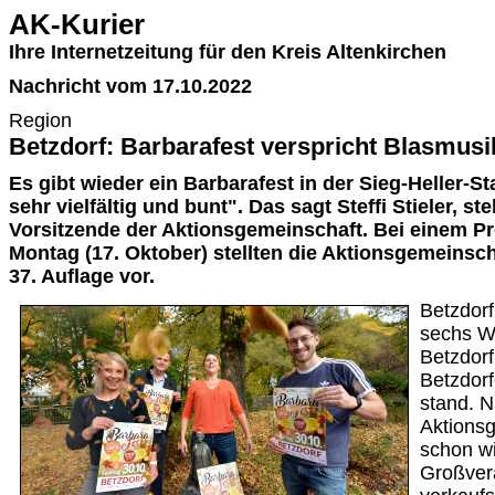
AK-Kurier
Ihre Internetzeitung für den Kreis Altenkirchen
Nachricht vom 17.10.2022
Region
Betzdorf: Barbarafest verspricht Blasmus
Es gibt wieder ein Barbarafest in der Sieg-Heller-St
sehr vielfältig und bunt". Das sagt Steffi Stieler, st
Vorsitzende der Aktionsgemeinschaft. Bei einem 
Montag (17. Oktober) stellten die Aktionsgemeinsch
37. Auflage vor.
Betzdorf
sechs W
Betzdorf
Betzdorf
stand. N
Aktionsg
schon w
Großvera