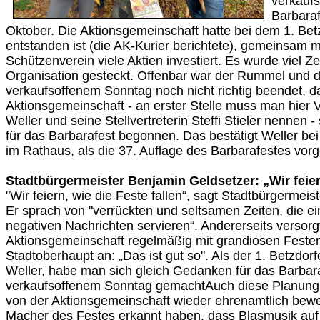
verkauf
Barbara
Oktober. Die Aktionsgemeinschaft hatte bei dem 1. Be
entstanden ist (die AK-Kurier berichtete), gemeinsam 
Schützenverein viele Aktien investiert. Es wurde viel Zei
Organisation gesteckt. Offenbar war der Rummel und d
verkaufsoffenem Sonntag noch nicht richtig beendet, d
Aktionsgemeinschaft - an erster Stelle muss man hier 
Weller und seine Stellvertreterin Steffi Stieler nennen 
für das Barbarafest begonnen. Das bestätigt Weller b
im Rathaus, als die 37. Auflage des Barbarafestes vorg
Stadtbürgermeister Benjamin Geldsetzer: „Wir feiern
"Wir feiern, wie die Feste fallen“, sagt Stadtbürgermei
Er sprach von "verrückten und seltsamen Zeiten, die e
negativen Nachrichten servieren“. Andererseits versorg
Aktionsgemeinschaft regelmäßig mit grandiosen Festen
Stadtoberhaupt an: „Das ist gut so". Als der 1. Betzdor
Weller, habe man sich gleich Gedanken für das Barbara
verkaufsoffenem Sonntag gemachtAuch diese Planung 
von der Aktionsgemeinschaft wieder ehrenamtlich bewerk
Macher des Festes erkannt haben, dass Blasmusik auf I