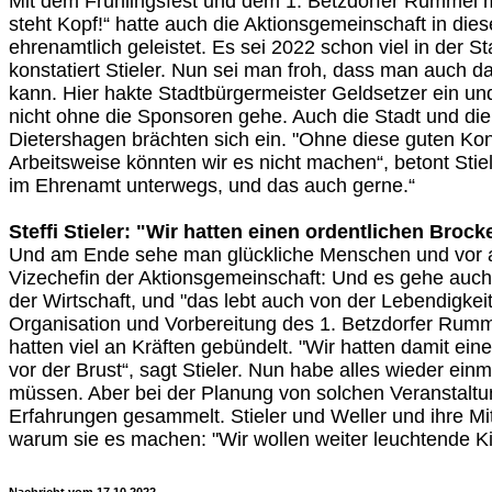
Mit dem Frühlingsfest und dem 1. Betzdorfer Rummel mi
steht Kopf!“ hatte auch die Aktionsgemeinschaft in di
ehrenamtlich geleistet. Es sei 2022 schon viel in der S
konstatiert Stieler. Nun sei man froh, dass man auch 
kann. Hier hakte Stadtbürgermeister Geldsetzer ein un
nicht ohne die Sponsoren gehe. Auch die Stadt und di
Dietershagen brächten sich ein. "Ohne diese guten Kon
Arbeitsweise könnten wir es nicht machen“, betont Stiele
im Ehrenamt unterwegs, und das auch gerne.“
Steffi Stieler: "Wir hatten einen ordentlichen Brock
Und am Ende sehe man glückliche Menschen und vor al
Vizechefin der Aktionsgemeinschaft: Und es gehe auch
der Wirtschaft, und "das lebt auch von der Lebendigkeit
Organisation und Vorbereitung des 1. Betzdorfer Rumm
hatten viel an Kräften gebündelt. "Wir hatten damit ein
vor der Brust“, sagt Stieler. Nun habe alles wieder ein
müssen. Aber bei der Planung von solchen Veranstalt
Erfahrungen gesammelt. Stieler und Weller und ihre Mit
warum sie es machen: "Wir wollen weiter leuchtende Ki