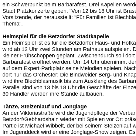
ein Schwerpunkt beim Barbarafest. Drei Kapellen werd
Stadt Platzkonzerte geben. "Von 12 bis 18 Uhr ist Bras
Vorsitzende, der herausstellt: "Für Familien ist Blechb
Thema".
Heimspiel für die Betzdorfer Stadtkapelle
Ein Heimspiel ist es für die Betzdorfer Haus- und Hofka
wird ab 12 Uhr zwei Stunden am Rathaus aufspielen. D
kleiner Frühschoppen geplant. Zwischendurch soll dor
Barbarafest eröffnet werden. Um 14 Uhr übernimmt d
auf dem Expert-Parkplatz seine Melodien spielen. Nac
dort nur das Orchester: Die Bindweider Berg- und Kna
wird ihre Blechblasmusik bis zum Ausklang des Barbara
Parallel sind von 13 bis 18 Uhr die Geschäfte der Einze
30 Händler werden ihre Stände aufbauen.
Tänze, Stelzenlauf und Jonglage
An der Viktoriastraße wird die Jugendpflege der Verb
Betzdorf/Gebhardshain wieder mit Spielen vor Ort präse
Partie ist Michael Wibbelt, der bei seinem Stelzenlauf 
Im Jugenddeck wird er eine Jonglage-Show zeigen. Es