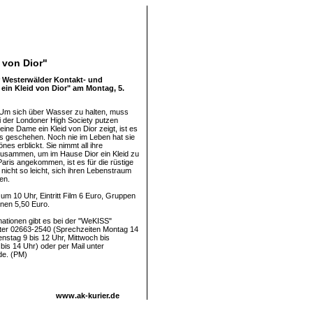
d von Dior"
 Westerwälder Kontakt- und
 ein Kleid von Dior" am Montag, 5.
Um sich über Wasser zu halten, muss
i der Londoner High Society putzen
 eine Dame ein Kleid von Dior zeigt, ist es
s geschehen. Noch nie im Leben hat sie
es erblickt. Sie nimmt all ihre
zusammen, um im Hause Dior ein Kleid zu
Paris angekommen, ist es für die rüstige
nicht so leicht, sich ihren Lebenstraum
en.
 um 10 Uhr, Eintritt Film 6 Euro, Gruppen
nen 5,50 Euro.
mationen gibt es bei der "WeKISS"
nter 02663-2540 (Sprechzeiten Montag 14
enstag 9 bis 12 Uhr, Mittwoch bis
bis 14 Uhr) oder per Mail unter
de. (PM)
www.ak-kurier.de