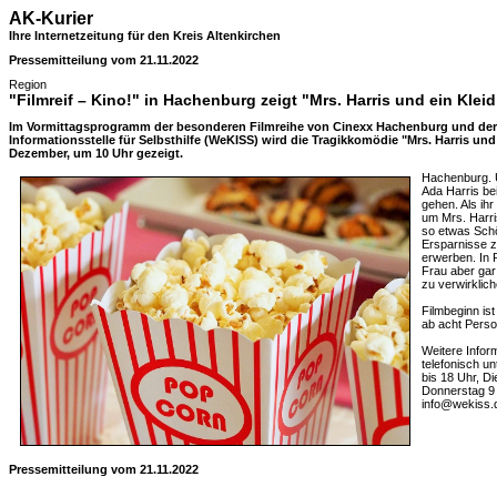
AK-Kurier
Ihre Internetzeitung für den Kreis Altenkirchen
Pressemitteilung vom 21.11.2022
Region
"Filmreif – Kino!" in Hachenburg zeigt "Mrs. Harris und ein Klei
Im Vormittagsprogramm der besonderen Filmreihe von Cinexx Hachenburg und der
Informationsstelle für Selbsthilfe (WeKISS) wird die Tragikkomödie "Mrs. Harris und
Dezember, um 10 Uhr gezeigt.
Hachenburg. 
Ada Harris be
gehen. Als ihr
um Mrs. Harri
so etwas Schön
Ersparnisse 
erwerben. In 
Frau aber gar 
zu verwirklich
Filmbeginn ist
ab acht Perso
Weitere Infor
telefonisch u
bis 18 Uhr, Di
Donnerstag 9 
info@wekiss.
Pressemitteilung vom 21.11.2022