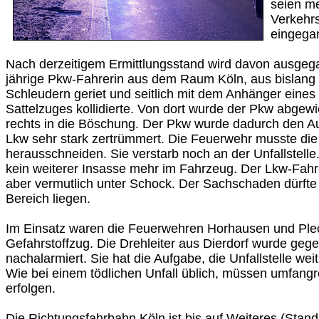
seien m
Verkehr
eingega
Nach derzeitigem Ermittlungsstand wird davon ausgeg
jährige Pkw-Fahrerin aus dem Raum Köln, aus bislang 
Schleudern geriet und seitlich mit dem Anhänger eine
Sattelzuges kollidierte. Von dort wurde der Pkw abgew
rechts in die Böschung. Der Pkw wurde dadurch den Au
Lkw sehr stark zertrümmert. Die Feuerwehr musste di
herausschneiden. Sie verstarb noch an der Unfallstelle
kein weiterer Insasse mehr im Fahrzeug. Der Lkw-Fahrer
aber vermutlich unter Schock. Der Sachschaden dürfte i
Bereich liegen.
Im Einsatz waren die Feuerwehren Horhausen und Pl
Gefahrstoffzug. Die Drehleiter aus Dierdorf wurde geg
nachalarmiert. Sie hat die Aufgabe, die Unfallstelle we
Wie bei einem tödlichen Unfall üblich, müssen umfan
erfolgen.
Die Richtungsfahrbahn Köln ist bis auf Weiteres (Stand