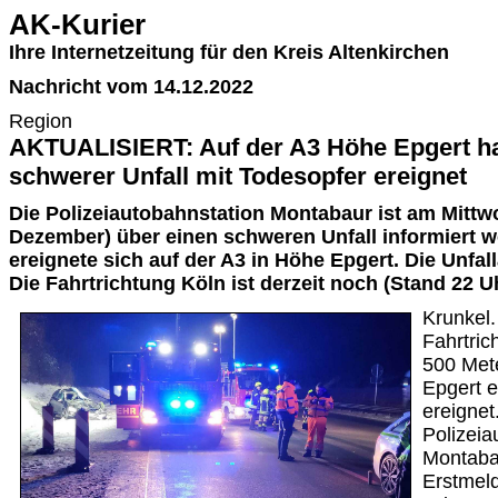
AK-Kurier
Ihre Internetzeitung für den Kreis Altenkirchen
Nachricht vom 14.12.2022
Region
AKTUALISIERT: Auf der A3 Höhe Epgert hat
schwerer Unfall mit Todesopfer ereignet
Die Polizeiautobahnstation Montabaur ist am Mittw
Dezember) über einen schweren Unfall informiert w
ereignete sich auf der A3 in Höhe Epgert. Die Unfa
Die Fahrtrichtung Köln ist derzeit noch (Stand 22 U
Krunkel.
Fahrtric
500 Met
Epgert e
ereignet.
Polizeia
Montaba
Erstmeld