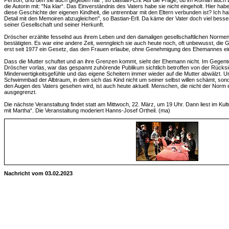
Person, und den sie auch gegeben hat", so Bastian-Erll. Auf die Frage, ob im Roman auch 
die Autorin mit: "Na klar“. Das Einverständnis des Vaters habe sie nicht eingeholt. Hier hab
diese Geschichte der eigenen Kindheit, die untrennbar mit den Eltern verbunden ist? Ich 
Detail mit den Memoiren abzugleichen", so Bastian-Erll. Da käme der Vater doch viel besser 
seiner Gesellschaft und seiner Herkunft.
Dröscher erzählte fesselnd aus ihrem Leben und den damaligen gesellschaftlichen Normen, 
bestätigten. Es war eine andere Zeit, wenngleich sie auch heute noch, oft unbewusst, die G
erst seit 1977 ein Gesetz, das den Frauen erlaube, ohne Genehmigung des Ehemannes e
Dass die Mutter schuftet und an ihre Grenzen kommt, sieht der Ehemann nicht. Im Gegente
Dröscher vorlas, war das gespannt zuhörende Publikum sichtlich betroffen von der Rücksic
Minderwertigkeitsgefühle und das eigene Scheitern immer wieder auf die Mutter abwälzt. 
Schwimmbad der Albtraum, in dem sich das Kind nicht um seiner selbst willen schämt, sond
den Augen des Vaters gesehen wird, ist auch heute aktuell. Menschen, die nicht der Norm
ausgegrenzt.
Die nächste Veranstaltung findet statt am Mittwoch, 22. März, um 19 Uhr. Dann liest im Kul
mit Martha“. Die Veranstaltung moderiert Hanns-Josef Ortheil. (ma)
Nachricht vom 03.02.2023