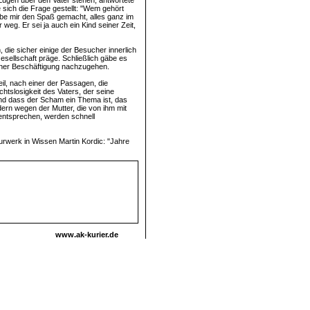
Lügen über den Vater stehen, antwortete
e sich die Frage gestellt: "Wem gehört
habe mir den Spaß gemacht, alles ganz im
weg. Er sei ja auch ein Kind seiner Zeit,
die sicher einige der Besucher innerlich
esellschaft präge. Schließlich gäbe es
iner Beschäftigung nachzugehen.
il, nach einer der Passagen, die
htslosigkeit des Vaters, der seine
Und dass der Scham ein Thema ist, das
ern wegen der Mutter, die von ihm mit
 entsprechen, werden schnell
turwerk in Wissen Martin Kordic: "Jahre
www.ak-kurier.de