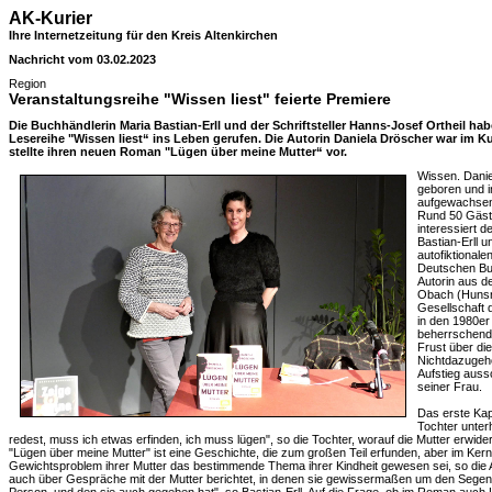
AK-Kurier
Ihre Internetzeitung für den Kreis Altenkirchen
Nachricht vom 03.02.2023
Region
Veranstaltungsreihe "Wissen liest" feierte Premiere
Die Buchhändlerin Maria Bastian-Erll und der Schriftsteller Hanns-Josef Ortheil h
Lesereihe "Wissen liest“ ins Leben gerufen. Die Autorin Daniela Dröscher war im K
stellte ihren neuen Roman "Lügen über meine Mutter“ vor.
Wissen. Danie
geboren und i
aufgewachsen. 
Rund 50 Gäst
interessiert 
Bastian-Erll 
autofiktional
Deutschen Buc
Autorin aus de
Obach (Hunsrü
Gesellschaft 
in den 1980er 
beherrschende
Frust über di
Nichtdazugehö
Aufstieg auss
seiner Frau.
Das erste Kap
Tochter unter
redest, muss ich etwas erfinden, ich muss lügen", so die Tochter, worauf die Mutter erwidert
"Lügen über meine Mutter" ist eine Geschichte, die zum großen Teil erfunden, aber im Kern 
Gewichtsproblem ihrer Mutter das bestimmende Thema ihrer Kindheit gewesen sei, so die Au
auch über Gespräche mit der Mutter berichtet, in denen sie gewissermaßen um den Segen g