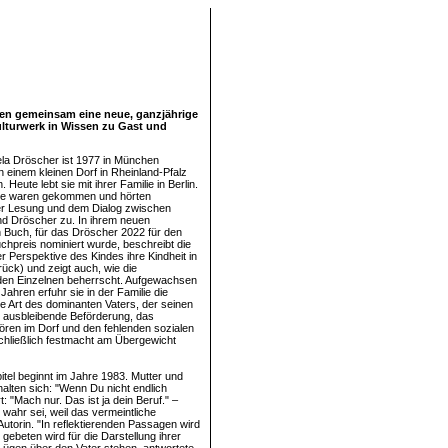
aben gemeinsam eine neue, ganzjährige
ulturwerk in Wissen zu Gast und
la Dröscher ist 1977 in München
n einem kleinen Dorf in Rheinland-Pfalz
Heute lebt sie mit ihrer Familie in Berlin.
e waren gekommen und hörten
der Lesung und dem Dialog zwischen
und Dröscher zu. In ihrem neuen
en Buch, für das Dröscher 2022 für den
hpreis nominiert wurde, beschreibt die
r Perspektive des Kindes ihre Kindheit in
ck) und zeigt auch, wie die
den Einzelnen beherrscht. Aufgewachsen
Jahren erfuhr sie in der Familie die
 Art des dominanten Vaters, der seinen
e ausbleibende Beförderung, das
ren im Dorf und den fehlenden sozialen
chließlich festmacht am Übergewicht
itel beginnt im Jahre 1983. Mutter und
halten sich: "Wenn Du nicht endlich
: "Mach nur. Das ist ja dein Beruf." –
wahr sei, weil das vermeintliche
torin. "In reflektierenden Passagen wird
ebeten wird für die Darstellung ihrer