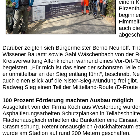
einem K
Pirzenth
beginnen
Himmelfa
auch die
abgesch
Darüber zeigten sich Bürgermeister Berno Neuhoff, 
Wissener Bauamt sowie Gabi Wäschenbach von der Re
Kreisverwaltung Altenkirchen während eines Vor-Ort-T
begeistert. „Für mich ist das einer der schönsten Teile
er unmittelbar an der Sieg entlang führt“, beschreibt Ne
auch einen Blick auf die Nister-Sieg-Mündung frei gibt. 
Radweg Sieg einen Teil der Mittelland-Route (D-Route 
100 Prozent Förderung machten Ausbau möglich
Ausgeführt von der Firma Koch aus Westerburg wurde
Asphaltierungsarbeiten Schutzplanken in Teilabschnitt
Flächenausgleich erhielten die Banketten eine Einsaat m
Grasmischung. Retentionsausgleich (Rückhalteraum e
wurde am Stadion auf rund 200 Metern geschaffen.