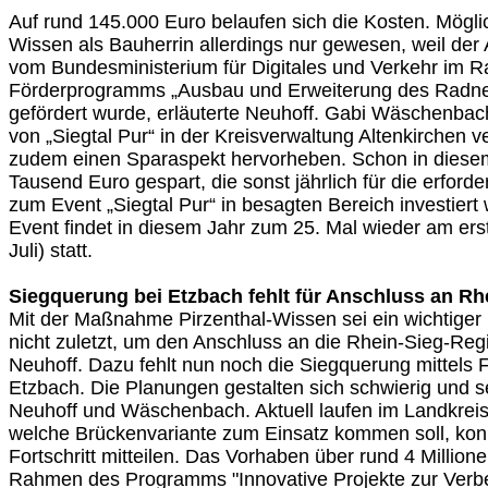
Auf rund 145.000 Euro belaufen sich die Kosten. Möglich
Wissen als Bauherrin allerdings nur gewesen, weil de
vom Bundesministerium für Digitales und Verkehr im 
Förderprogramms „Ausbau und Erweiterung des Radne
gefördert wurde, erläuterte Neuhoff. Gabi Wäschenbach
von „Siegtal Pur“ in der Kreisverwaltung Altenkirchen v
zudem einen Sparaspekt hervorheben. Schon in diese
Tausend Euro gespart, die sonst jährlich für die erforde
zum Event „Siegtal Pur“ in besagten Bereich investiert
Event findet in diesem Jahr zum 25. Mal wieder am er
Juli) statt.
Siegquerung bei Etzbach fehlt für Anschluss an Rh
Mit der Maßnahme Pirzenthal-Wissen sei ein wichtiger M
nicht zuletzt, um den Anschluss an die Rhein-Sieg-Reg
Neuhoff. Dazu fehlt nun noch die Siegquerung mittels 
Etzbach. Die Planungen gestalten sich schwierig und s
Neuhoff und Wäschenbach. Aktuell laufen im Landkrei
welche Brückenvariante zum Einsatz kommen soll, ko
Fortschritt mitteilen. Das Vorhaben über rund 4 Million
Rahmen des Programms "Innovative Projekte zur Verb