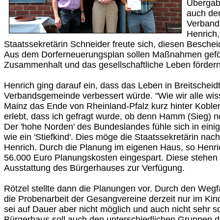
Übergab
auch der
Verband
Henrich,
Staatssekretärin Schneider freute sich, diesen Besche
Aus dem Dorferneuerungsplan sollen Maßnahmen geför
Zusammenhalt und das gesellschaftliche Leben fördern
Henrich ging darauf ein, dass das Leben in Breitscheid
Verbandsgemeinde verbessert würde. "Wie wir alle wissen
Mainz das Ende von Rheinland-Pfalz kurz hinter Koblen
erlebt, dass ich gefragt wurde, ob denn Hamm (Sieg) n
Der 'hohe Norden' des Bundeslandes fühle sich in ei
wie ein 'Stiefkind'. Dies möge die Staatssekretärin na
Henrich. Durch die Planung im eigenen Haus, so Henri
56.000 Euro Planungskosten eingespart. Diese stehen 
Ausstattung des Bürgerhauses zur Verfügung.
Rötzel stellte dann die Planungen vor. Durch den Wegf
die Probenarbeit der Gesangvereine derzeit nur im Kin
sei auf Dauer aber nicht möglich und auch nicht sehr 
Bürgerhaus soll auch den unterschiedlichen Gruppen d