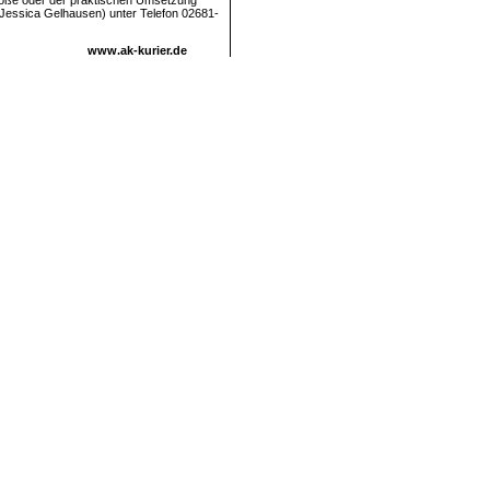
größe oder der praktischen Umsetzung
 Jessica Gelhausen) unter Telefon 02681-
www.ak-kurier.de