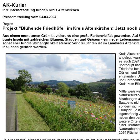
AK-Kurier
Ihre Internetzeitung für den Kreis Altenkirchen
Pressemitteilung vom 04.03.2024
Region
Projekt "Blühende Friedhöfe" im Kreis Altenkirchen: Jetzt noch
Aus einem monotonen Grün ist vielerorts eine große Farbenvielfalt geworden. Au
bunte Inseln mit zahlreichen Blumen, Stauden und Gräsern - ein neuer Lebensraum 
sonst eher für die Vergänglichkeit stehen: Vor drei Jahren ist im Landkreis Altenki
ins Leben gerufen worden.
Kreis Altenki
angelegt, wa
es auch 2024 
überhaupt hat 
Friedhöfe bes
Dörfern und 
entstanden. 
und Ehrenamtl
Kreis zum Bl
Mittlerweile 
Naturschutzbe
Mischungen a
Saatbetts nich
sondern sich
Frühjahr - je 
eigenständig 
neben den be
weitere Orte 
einer Teilnah
Naturschutzb
2024 Flächen