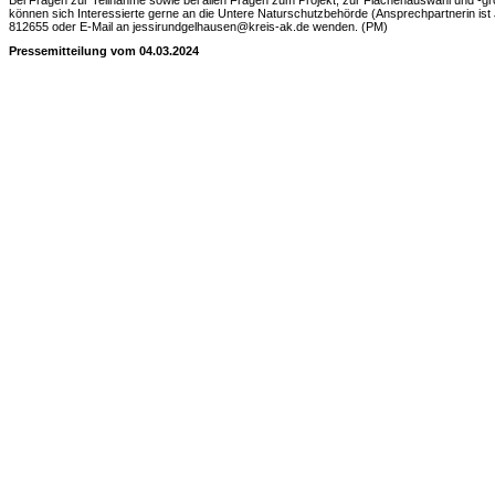
Bei Fragen zur Teilnahme sowie bei allen Fragen zum Projekt, zur Flächenauswahl und -
können sich Interessierte gerne an die Untere Naturschutzbehörde (Ansprechpartnerin ist
812655 oder E-Mail an jessirundgelhausen@kreis-ak.de wenden. (PM)
Pressemitteilung vom 04.03.2024