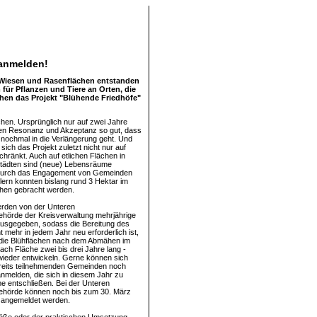
 anmelden!
f Wiesen und Rasenflächen entstanden
für Pflanzen und Tiere an Orten, die
rchen das Projekt "Blühende Friedhöfe"
rchen. Ursprünglich nur auf zwei Jahre
ren Resonanz und Akzeptanz so gut, dass
nochmal in die Verlängerung geht. Und
sich das Projekt zuletzt nicht nur auf
chränkt. Auch auf etlichen Flächen in
Städten sind (neue) Lebensräume
Durch das Engagement von Gemeinden
ern konnten bislang rund 3 Hektar im
ühen gebracht werden.
werden von der Unteren
hörde der Kreisverwaltung mehrjährige
usgegeben, sodass die Bereitung des
t mehr in jedem Jahr neu erforderlich ist,
 die Blühflächen nach dem Abmähen im
nach Fläche zwei bis drei Jahre lang -
wieder entwickeln. Gerne können sich
reits teilnehmenden Gemeinden noch
anmelden, die sich in diesem Jahr zu
me entschließen. Bei der Unteren
ehörde können noch bis zum 30. März
 angemeldet werden.