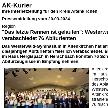
AK-Kurier
Ihre Internetzeitung für den Kreis Altenkirchen
Pressemitteilung vom 20.03.2024
Region
"Das letzte Rennen ist gelaufen": Weste
verabschiedet 76 Abiturienten
Das Westerwald-Gymnasium in Altenkirchen hat a
diesjährigen Abiturienten feierlich verabschiedet. 
im Haus Hergispach in Herschbach konnten 76 Schü
Abiturzeugnisse in Empfang nehmen.
Altenki
im Haus
Herschba
des Abit
Wester
Altenkirc
strahle
76 frisc