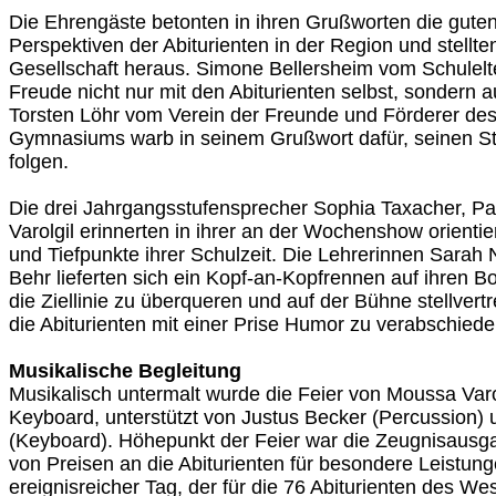
Die Ehrengäste betonten in ihren Grußworten die guten
Perspektiven der Abiturienten in der Region und stellte
Gesellschaft heraus. Simone Bellersheim vom Schulelter
Freude nicht nur mit den Abiturienten selbst, sondern a
Torsten Löhr vom Verein der Freunde und Förderer de
Gymnasiums warb in seinem Grußwort dafür, seinen S
folgen.
Die drei Jahrgangsstufensprecher Sophia Taxacher, P
Varolgil erinnerten in ihrer an der Wochenshow orienti
und Tiefpunkte ihrer Schulzeit. Die Lehrerinnen Sarah 
Behr lieferten sich ein Kopf-an-Kopfrennen auf ihren B
die Ziellinie zu überqueren und auf der Bühne stellvert
die Abiturienten mit einer Prise Humor zu verabschiede
Musikalische Begleitung
Musikalisch untermalt wurde die Feier von Moussa Var
Keyboard, unterstützt von Justus Becker (Percussion) 
(Keyboard). Höhepunkt der Feier war die Zeugnisausg
von Preisen an die Abiturienten für besondere Leistun
ereignisreicher Tag, der für die 76 Abiturienten des 