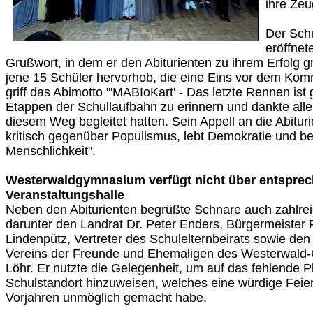
ihre Zeu
Der Schu
eröffnet
Grußwort, in dem er den Abiturienten zu ihrem Erfolg g
jene 15 Schüler hervorhob, die eine Eins vor dem Komm
griff das Abimotto "'MABIoKart' - Das letzte Rennen ist 
Etappen der Schullaufbahn zu erinnern und dankte alle
diesem Weg begleitet hatten. Sein Appell an die Abituri
kritisch gegenüber Populismus, lebt Demokratie und be
Menschlichkeit".
Westerwaldgymnasium verfügt nicht über entspre
Veranstaltungshalle
Neben den Abiturienten begrüßte Schnare auch zahlre
darunter den Landrat Dr. Peter Enders, Bürgermeister 
Lindenpütz, Vertreter des Schulelternbeirats sowie de
Vereins der Freunde und Ehemaligen des Westerwald
Löhr. Er nutzte die Gelegenheit, um auf das fehlende 
Schulstandort hinzuweisen, welches eine würdige Feier
Vorjahren unmöglich gemacht habe.