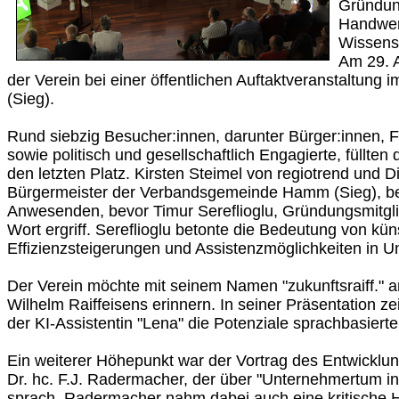
Gründun
Handwerk
Wissens
Am 29. A
der Verein bei einer öffentlichen Auftaktveranstaltung
(Sieg).
Rund siebzig Besucher:innen, darunter Bürger:innen, 
sowie politisch und gesellschaftlich Engagierte, füllten
den letzten Platz. Kirsten Steimel von regiotrend und D
Bürgermeister der Verbandsgemeinde Hamm (Sieg), be
Anwesenden, bevor Timur Sereflioglu, Gründungsmitgli
Wort ergriff. Sereflioglu betonte die Bedeutung von künst
Effizienzsteigerungen und Assistenzmöglichkeiten in 
Der Verein möchte mit seinem Namen "zukunftsraiff." an
Wilhelm Raiffeisens erinnern. In seiner Präsentation ze
der KI-Assistentin "Lena" die Potenziale sprachbasierte
Ein weiterer Höhepunkt war der Vortrag des Entwicklun
Dr. hc. F.J. Radermacher, der über "Unternehmertum in
sprach. Radermacher nahm dabei auch eine kritische 