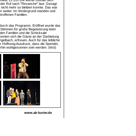
enhafte 13.333 DM wurde zeitnah dem
nn der Ruf nach "Revanche" laut. Gesagt
s nicht mehr so bleiben konnte. Das war
her weiter. Im Vordergrund standen und
troffenen Familien.
 durch das Programm. Eröffnet wurde das
 Stimmen für große Begeisterung beim
den Familien und die Schicksale
 konnten sich die Gäste an der Darbietung
elbach, erfreuen. Auch für das leibliche
r Hoffnung Ausdruck, dass die Spender,
erhin wohlgesonnen sein werden. (kkö)
www.ak-kurier.de