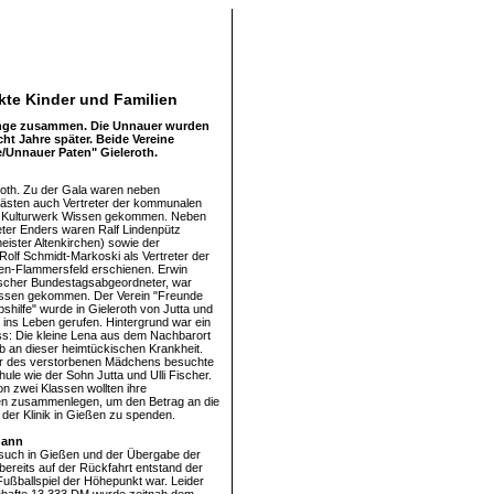
nkte Kinder und Familien
lange zusammen. Die Unnauer wurden
ht Jahre später. Beide Vereine
e/Unnauer Paten" Gieleroth.
oth. Zu der Gala waren neben
ästen auch Vertreter der kommunalen
as Kulturwerk Wissen gekommen. Neben
eter Enders waren Ralf Lindenpütz
eister Altenkirchen) sowie der
Rolf Schmidt-Markoski als Vertreter der
en-Flammersfeld erschienen. Erwin
ischer Bundestagsabgeordneter, war
ssen gekommen. Der Verein "Freunde
shilfe" wurde in Gieleroth von Jutta und
r ins Leben gerufen. Hintergrund war ein
ass: Die kleine Lena aus dem Nachbarort
b an dieser heimtückischen Krankheit.
r des verstorbenen Mädchens besuchte
hule wie der Sohn Jutta und Ulli Fischer.
on zwei Klassen wollten ihre
n zusammenlegen, um den Betrag an die
 der Klinik in Gießen zu spenden.
gann
uch in Gießen und der Übergabe der
"bereits auf der Rückfahrt entstand der
Fußballspiel der Höhepunkt war. Leider