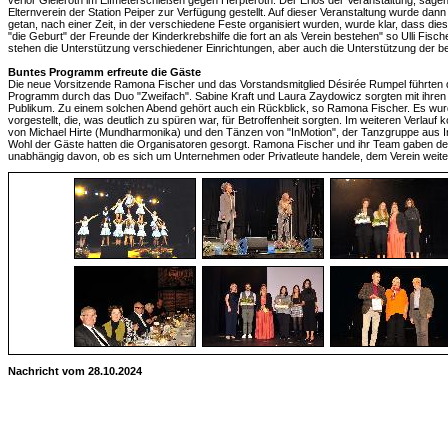
verlor Gieleroth im Elfmeterschießen gegen Herpteroth. Der Erlös der Veranstaltung, sag
Elternverein der Station Peiper zur Verfügung gestellt. Auf dieser Veranstaltung wurde da
getan, nach einer Zeit, in der verschiedene Feste organisiert wurden, wurde klar, dass die
"die Geburt" der Freunde der Kinderkrebshilfe die fort an als Verein bestehen" so Ulli Fisc
stehen die Unterstützung verschiedener Einrichtungen, aber auch die Unterstützung der be
Buntes Programm erfreute die Gäste
Die neue Vorsitzende Ramona Fischer und das Vorstandsmitglied Désirée Rumpel führten
Programm durch das Duo "Zweifach". Sabine Kraft und Laura Zaydowicz sorgten mit ihren
Publikum. Zu einem solchen Abend gehört auch ein Rückblick, so Ramona Fischer. Es wur
vorgestellt, die, was deutlich zu spüren war, für Betroffenheit sorgten. Im weiteren Verlauf
von Michael Hirte (Mundharmonika) und den Tänzen von "InMotion", der Tanzgruppe aus Ing
Wohl der Gäste hatten die Organisatoren gesorgt. Ramona Fischer und ihr Team gaben de
unabhängig davon, ob es sich um Unternehmen oder Privatleute handele, dem Verein weit
Nachricht vom 28.10.2024
Quelle:
1730070000