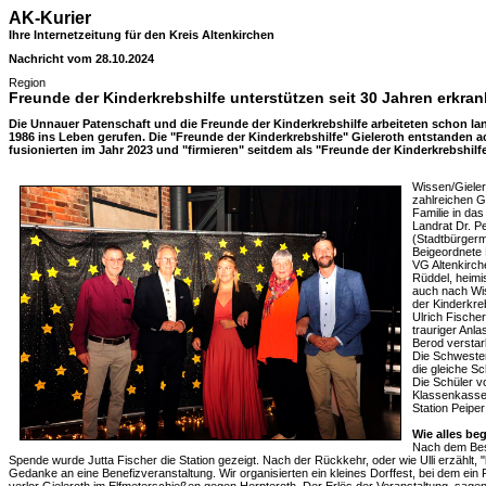
AK-Kurier
Ihre Internetzeitung für den Kreis Altenkirchen
Nachricht vom 28.10.2024
Region
Freunde der Kinderkrebshilfe unterstützen seit 30 Jahren erkra
Die Unnauer Patenschaft und die Freunde der Kinderkrebshilfe arbeiteten schon 
1986 ins Leben gerufen. Die "Freunde der Kinderkrebshilfe" Gieleroth entstanden ac
fusionierten im Jahr 2023 und "firmieren" seitdem als "Freunde der Kinderkrebshilf
Wissen/Gieler
zahlreichen G
Familie in d
Landrat Dr. P
(Stadtbürgerm
Beigeordnete 
VG Altenkirch
Rüddel, heim
auch nach Wi
der Kinderkreb
Ulrich Fische
trauriger Anl
Berod verstar
Die Schweste
die gleiche Sc
Die Schüler v
Klassenkasse
Station Peiper
Wie alles be
Nach dem Bes
Spende wurde Jutta Fischer die Station gezeigt. Nach der Rückkehr, oder wie Ulli erzählt, 
Gedanke an eine Benefizveranstaltung. Wir organisierten ein kleines Dorffest, bei dem ein 