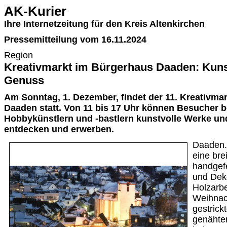
AK-Kurier
Ihre Internetzeitung für den Kreis Altenkirchen
Pressemitteilung vom 16.11.2024
Region
Kreativmarkt im Bürgerhaus Daaden: Kun
Genuss
Am Sonntag, 1. Dezember, findet der 11. Kreativma
Daaden statt. Von 11 bis 17 Uhr können Besucher b
Hobbykünstlern und -bastlern kunstvolle Werke un
entdecken und erwerben.
Daaden. 
eine bre
handgef
und Dek
Holzarbe
Weihnac
gestrick
genähten