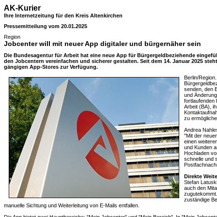
AK-Kurier
Ihre Internetzeitung für den Kreis Altenkirchen
Pressemitteilung vom 20.01.2025
Region
Jobcenter will mit neuer App digitaler und bürgernäher sein
Die Bundesagentur für Arbeit hat eine neue App für Bürgergeldbeziehende eingefüh
den Jobcentern vereinfachen und sicherer gestalten. Seit dem 14. Januar 2025 steh
gängigen App-Stores zur Verfügung.
Berlin/Region
Bürgergeldbe
senden, den B
und Änderungen
fortlaufende
Arbeit (BA), 
Kontaktaufnah
zu ermögliche
Andrea Nahles
"Mit der neue
einen weitere
und Kunden an
Hochladen vo
schnelle und 
Postfachnachr
Direkte Weit
Stefan Latusk
auch den Mita
zugutekommt. 
zuständige Be
manuelle Sichtung und Weiterleitung von E-Mails entfallen.