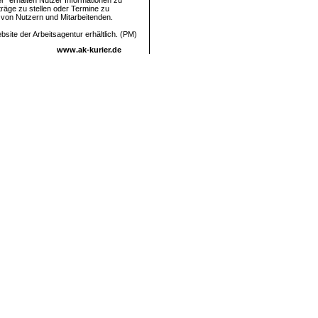
r" erhalten Nutzer Informationen zu
räge zu stellen oder Termine zu
 von Nutzern und Mitarbeitenden.
site der Arbeitsagentur erhältlich. (PM)
www.ak-kurier.de