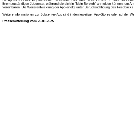
Die App bietet zwei Hauptbereiche: "Mein Jobcenter" und "Mein Bereich". In "Mein Jobcente
ihrem zuständigen Jobcenter, während sie sich in "Mein Bereich" anmelden können, um Ant
vereinbaren. Die Weiterentwicklung der App erfolgt unter Berücksichtigung des Feedbacks
Weitere Informationen zur Jobcenter-App sind in den jeweiligen App-Stores oder auf der Web
Pressemitteilung vom 20.01.2025