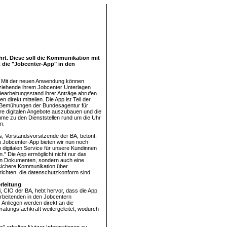
rt. Diese soll die Kommunikation mit
t die "Jobcenter-App" in den
. Mit der neuen Anwendung können
ziehende ihrem Jobcenter Unterlagen
earbeitungsstand ihrer Anträge abrufen
 direkt mitteilen. Die App ist Teil der
n Bemühungen der Bundesagentur für
ihre digitalen Angebote auszubauen und die
me zu den Dienststellen rund um die Uhr
n.
, Vorstandsvorsitzende der BA, betont:
n Jobcenter-App bieten wir nun noch
n digitalen Service für unsere Kundinnen
." Die App ermöglicht nicht nur das
n Dokumenten, sondern auch eine
sichere Kommunikation über
ichten, die datenschutzkonform sind.
erleitung
i, CIO der BA, hebt hervor, dass die App
rbeitenden in den Jobcentern
Anliegen werden direkt an die
ratungsfachkraft weitergeleitet, wodurch