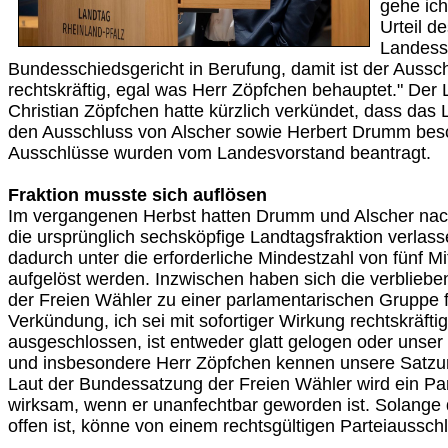
gehe ich
Urteil d
Landess
Bundesschiedsgericht in Berufung, damit ist der Aussch
rechtskräftig, egal was Herr Zöpfchen behauptet." Der
Christian Zöpfchen hatte kürzlich verkündet, dass das
den Ausschluss von Alscher sowie Herbert Drumm bes
Ausschlüsse wurden vom Landesvorstand beantragt.
Fraktion musste sich auflösen
Im vergangenen Herbst hatten Drumm und Alscher nach
die ursprünglich sechsköpfige Landtagsfraktion verlass
dadurch unter die erforderliche Mindestzahl von fünf Mit
aufgelöst werden. Inzwischen haben sich die verblieb
der Freien Wähler zu einer parlamentarischen Gruppe f
Verkündung, ich sei mit sofortiger Wirkung rechtskräftig
ausgeschlossen, ist entweder glatt gelogen oder unse
und insbesondere Herr Zöpfchen kennen unsere Satzung
Laut der Bundessatzung der Freien Wähler wird ein Par
wirksam, wenn er unanfechtbar geworden ist. Solange
offen ist, könne von einem rechtsgültigen Parteiaussch