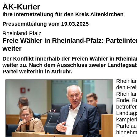
AK-Kurier
Ihre Internetzeitung für den Kreis Altenkirchen
Pressemitteilung vom 19.03.2025
Rheinland-Pfalz
Freie Wähler in Rheinland-Pfalz: Parteiint
weiter
Der Konflikt innerhalb der Freien Wähler in Rheinlan
weiter zu. Nach dem Ausschluss zweier Landtagsab
Partei weiterhin in Aufruhr.
Rheinlan
den Frei
Rheinlan
Ende. Be
betroffe
Landtags
kämpferi
Parteiau
hinnehme