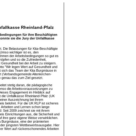
nfallkasse Rheinland-Pfalz
sbedingungen für ihre Beschäftigten
nnte sie die Jury der Unfallkasse
t. Die Belastungen für Kita-Beschäftigte
g. Umso wichtiger ist es, den
hmen der Arbeitsbedingungen so gut es
öpfen und so die Zufriedenheit,
 Gesundheit bei der Arbeit zu steigern.
to "Wir legen Wert auf Gesundheit und
at sich das Team der Kita Burgmäuse in
t (Verbandsgemeinde Altenkirchen-
 genau das zum Ziel gesetzt.
itet stetig daran, die pädagogische
enso die Arbeitsvoraussetzungen zu
ieses Engagement im Hinblick auf
t die Unfallkasse Rheinland-Pfalz (UK
t einer Auszeichnung bei ihrem
eis belohnt. Für die UK RLP ist sicheres
 Arbeiten und Lernen schon lange
: Seit 2009 zeichnet sie mit ihrem
eis Einrichtungen aus, die Sicherheit und
f ihre ganz eigene Weise verwirklichen.
ta Burgmäuse, eine der prämierten
 der jüngsten Wettbewerbsausgabe. Hier
rer Wert auf rückenschonendes Arbeiten