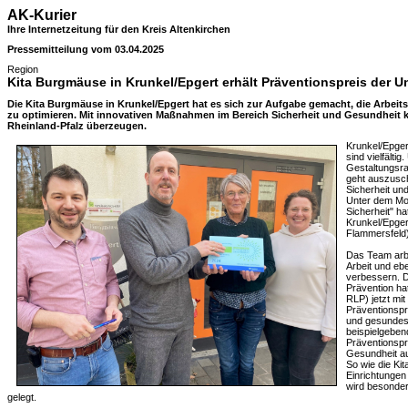
AK-Kurier
Ihre Internetzeitung für den Kreis Altenkirchen
Pressemitteilung vom 03.04.2025
Region
Kita Burgmäuse in Krunkel/Epgert erhält Präventionspreis der U
Die Kita Burgmäuse in Krunkel/Epgert hat es sich zur Aufgabe gemacht, die Arbeit
zu optimieren. Mit innovativen Maßnahmen im Bereich Sicherheit und Gesundheit ko
Rheinland-Pfalz überzeugen.
Krunkel/Epger
sind vielfälti
Gestaltungsra
geht auszusch
Sicherheit und
Unter dem Mot
Sicherheit" h
Krunkel/Epger
Flammersfeld)
Das Team arbe
Arbeit und eb
verbessern. D
Prävention ha
RLP) jetzt mi
Präventionspr
und gesundes
beispielgebend
Präventionspr
Gesundheit au
So wie die Ki
Einrichtungen
wird besonde
gelegt.