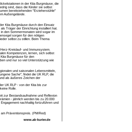
ickelstationen in der Kita Burgmäuse, die
drig sind, dass die Kinder sie selbst
äumen bereitstehenden "Erzieherstühle"
dem Außengelände.
in der Kita Burgmäuse durch den Einsatz
 Träger der Einrichtung installiert hat.
 - in den Sommermonaten wird sogar im
ensegel sorgen für den nötigen
eder selbst zu stillen. Beim Thema
hr Herz-Kreislauf- und Immunsystem.
ialen Kompetenzen, lernen, sich selbst
r Kita Burgmäuse für den
ben und nur so viel Unterstützung wie
regionalen und saisonalen Lebensmitteln,
lungene Sache", findet die UK RLP, die
 und als äußeres Zeichen der
der UK RLP - von der Kita bis zur
keine Rolle.
nheit zur Bestandsaufnahme und Reflexion
rämien - jährlich werden bis zu 20.000
hr Engagement nachhaltig fortzuführen und
me am Präventionspreis. (PM/Red)
www.ak-kurier.de