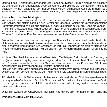
Und "auf den Rücken" geht besonders das Heben der Kinder. Hilfreich sind da die beiden W
die größeren Kinder eigenständig begehen können, und ebenso die "Lerntoiletten", die so nie
besteigen können, anstatt auf den Sitz gehoben werden zu müssen. Auch die in allen Kitar
ermöglichen rückenschonendes Arbeiten am Kind, das Gleiche gilt für die Hochbeete auf 
Lärmschutz und Nachhaltigkeit
Wer einmal in einer Kita war, der weiß, dass es dort vor allem eins ist: laut! Deshalb wird 
von Schallschutzplatten auch auf den Lärmschutz geachtet, welche die Verbandsgemeinde als
Lärmmindernd wirkt es sich hier zudem aus, dass die Kinder so viel draußen sein können
Freien gefrühstückt und zu Mittag gegessen. Bäume, eine Markise und verschiedene Sonn
Sonnenschutz. Eine "Trinkoase" ermöglicht es den Kleinen, ihren Durst bei Bedarf immer wi
"Cremen" mit eigener Kita-Sonnencreme werden auch die Eltern mit ins Boot geholt.
"Wir achten darauf, dass wir viel und lange draußen spielen, denn so stärken die Kinder i
Dabei erleben sie Selbstwirksamkeit und trainieren ihre motorischen, sprachlichen und soz
einzuschätzen, und erfahren ihre Grenzen", erklärt Lea Eichelhardt, die sich im Namen de
Präventionspreis beworben hat. "Wir versuchen, den Kindern einen großen Freiraum zu ge
nötig."
Auch auf Nachhaltigkeit legt das Kita-Team Wert. Ein Beispiel: Gekocht wird mit frischen, 
die (wann immer es geht) unverpackt angeliefert werden - das spart Müll. "Eine rundum ge
den Projektverantwortlichen jetzt vor Ort in der Kita Burgmäuse eine Prämie von 500 Euro
Anerkennung die Präventionspreis-Plakette überreicht hat.
Der von der Unfallkasse ausgelobte landesweite Wettbewerb richtet sich an alle Mitglieder 
Universität, von der Gemeinde bis zum Ministerium. Die Größe der Einrichtung spielt dabei 
Für alle lohnt sich die Teilnahme am Präventionspreis, weil sie den Einrichtungen Gelege
der eigenen Maßnahmen im Bereich Sicherheit und Gesundheit bietet. Mit attraktiven Geldp
Euro vergeben - möchte die Unfallkasse darüber hinaus alle Beteiligten dazu motivieren, i
stetig zu verbessern.
Unter der
Website
der Unfallkasse Rheinland-Pfalz gibt es alle Informationen zur Teilnah
Pressemitteilung vom 03.04.2025