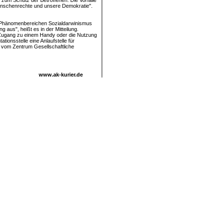
 zum Schutz der Betroffenen. Die Vorfälle
 Menschenrechte und unsere Demokratie".
en Phänomenbereichen Sozialdarwinismus
 aus", heißt es in der Mitteilung.
Zugang zu einem Handy oder die Nutzung
ionsstelle eine Anlaufstelle für
e vom Zentrum Gesellschaftliche
www.ak-kurier.de