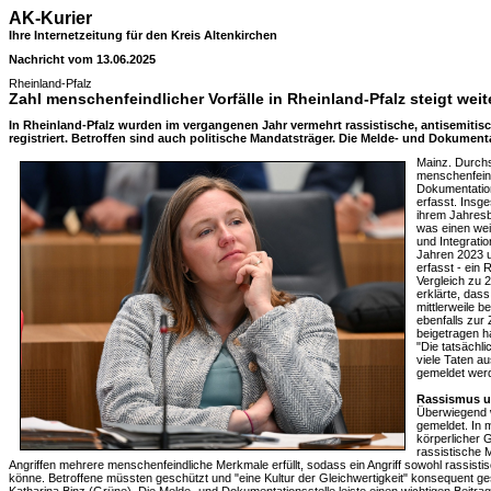
AK-Kurier
Ihre Internetzeitung für den Kreis Altenkirchen
Nachricht vom 13.06.2025
Rheinland-Pfalz
Zahl menschenfeindlicher Vorfälle in Rheinland-Pfalz steigt weit
In Rheinland-Pfalz wurden im vergangenen Jahr vermehrt rassistische, antisemitisc
registriert. Betroffen sind auch politische Mandatsträger. Die Melde- und Dokumentat
Mainz. Durchsc
menschenfeind
Dokumentation
erfasst. Insg
ihrem Jahresb
was einen wei
und Integratio
Jahren 2023 u
erfasst - ein
Vergleich zu 
erklärte, dass
mittlerweile 
ebenfalls zur
beigetragen h
"Die tatsächli
viele Taten a
gemeldet wer
Rassismus u
Überwiegend 
gemeldet. In 
körperlicher G
rassistische M
Angriffen mehrere menschenfeindliche Merkmale erfüllt, sodass ein Angriff sowohl rassistisc
könne. Betroffene müssten geschützt und "eine Kultur der Gleichwertigkeit" konsequent ge