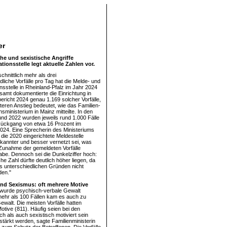
er
he und sexistische Angriffe
ionsstelle legt aktuelle Zahlen vor.
hnittlich mehr als drei
liche Vorfälle pro Tag hat die Melde- und
sstelle in Rheinland-Pfalz im Jahr 2024
esamt dokumentierte die Einrichtung in
ericht 2024 genau 1.169 solcher Vorfälle,
teren Anstieg bedeutet, wie das Familien-
nsministerium in Mainz mitteilte. In den
nd 2022 wurden jeweils rund 1.000 Fälle
 Rückgang von etwa 16 Prozent im
2024. Eine Sprecherin des Ministeriums
 die 2020 eingerichtete Meldestelle
bekannter und besser vernetzt sei, was
 Zunahme der gemeldeten Vorfälle
abe. Dennoch sei die Dunkelziffer hoch:
che Zahl dürfte deutlich höher liegen, da
us unterschiedlichen Gründen nicht
den."
nd Sexismus: oft mehrere Motive
wurde psychisch-verbale Gewalt
mehr als 100 Fällen kam es auch zu
ewalt. Die meisten Vorfälle hatten
otive (811). Häufig seien bei den
h als auch sexistisch motiviert sein
stärkt werden, sagte Familienministerin