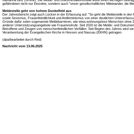
Katharina Binz (Grüne). Die Melde- und Dokumentationsstelle leiste einen wichtigen Beitrag
gefährdeten nicht nur Einzelne, sondern auch "unser gesellschaftliches Miteinander, die
Meldestelle geht von hohem Dunkelfeld aus
Der Jahresbericht zeigt auch Lücken in der Erfassung auf. "So geht die Meldestelle in d
sowie Sexismus, Frauenfeindlichkeit und Antifeminismus von einer deutlichen Untererfassung
Gründe dafür seien sogenannte Meldebarrieren, wie etwa wohnungslose Menschen ohne 
anderer Unterstützungsangebote wie Frauennotrufe. Seit 2020 ist die Melde- und Dokumentat
Betroffene und Zeugen von menschenfeindlichen Vorfällen. Seit Beginn des Jahres wird si
Verantwortung der Evangelischen Kirche in Hessen und Nassau (EKHN) getragen.
(dpa/bearbeitet durch Red)
Nachricht vom 13.06.2025