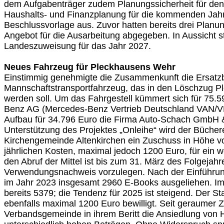
dem Aufgabenträger zudem Planungssicherheit für den I
Haushalts- und Finanzplanung für die kommenden Jahr
Beschlussvorlage aus. Zuvor hatten bereits drei Planun
Angebot für die Ausarbeitung abgegeben. In Aussicht st
Landeszuweisung für das Jahr 2027.
Neues Fahrzeug für Pleckhausens Wehr
Einstimmig genehmigte die Zusammenkunft die Ersatzb
Mannschaftstransportfahrzeug, das in den Löschzug Pl
werden soll. Um das Fahrgestell kümmert sich für 75.
Benz AG (Mercedes-Benz Vertrieb Deutschland VAN/V
Aufbau für 34.796 Euro die Firma Auto-Schach GmbH &
Unterstützung des Projektes „Onleihe“ wird der Bücher
Kirchengemeinde Altenkirchen ein Zuschuss in Höhe v
jährlichen Kosten, maximal jedoch 1200 Euro, für ein w
den Abruf der Mittel ist bis zum 31. März des Folgejahr
Verwendungsnachweis vorzulegen. Nach der Einführun
im Jahr 2023 insgesamt 2960 E-Books ausgeliehen. I
bereits 5379; die Tendenz für 2025 ist steigend. Der Sta
ebenfalls maximal 1200 Euro bewilligt. Seit geraumer Ze
Verbandsgemeinde in ihrem Beritt die Ansiedlung von 