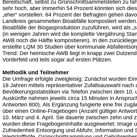
Bereitschaft, selbst zu Grünschnittsammelstellen zu fah
sehr hoch, aber immerhin 54 Prozent könnten sich die
„eher“ vorstellen. 64 Prozent der Befragten gehen davo
Landkreis gesammelten Bioabfälle kompostiert werden. 
Bioabfälle der Biogasproduktion zuzuführen, wird als „se
(in wenigen Jahren wird die komplette Vergährung Stand
AWB noch die Hälfte kompostieren). In den zurücklieg
erstellte LQM 30 Studien über kommunale Abfallentsor
Trend: Der heimische AWB liegt in knapp zwei Dutzen
Vorderfeld und teils sogar auf ersten Plätzen.
Methodik und Teilnehmer
Die Umfrage erfolgte zweigleisig: Zunächst wurden Ei
18 Jahren mittels repräsentativer Zufallsauswahl nach 
Bevölkerungsstatistiken via Telefon zwischen dem 10. u
Auskünfte nahmen jeweils circa 15 Minuten in Anspruch
Antworten 800). Als Ergänzung fungierte eine frei zug
über einen Online-Fragebogen (Anzahl gültiger Antwo
10. März und 4. April. Sie dauerte zwischen zehn und z
wurden diese Fragebogeninhalte ausgewertet: Image un
Zufriedenheit Entsorgung und Abfuhr, Information und 
Wertstoffhöfe, Grünschnittsammlung und Gebührenbes