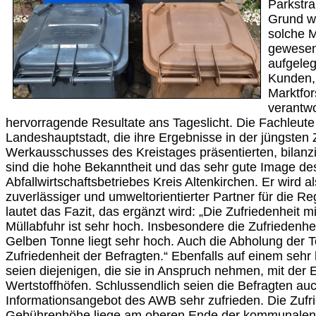
Parkstra
Grund wä
solche 
gewesen.
aufgele
Kunden,
Marktfo
verantwo
hervorragende Resultate ans Tageslicht. Die Fachleute
Landeshauptstadt, die ihre Ergebnisse in der jüngste
Werkausschusses des Kreistages präsentierten, bilanzie
sind die hohe Bekanntheit und das sehr gute Image de
Abfallwirtschaftsbetriebes Kreis Altenkirchen. Er wird a
zuverlässiger und umweltorientierter Partner für die
lautet das Fazit, das ergänzt wird: „Die Zufriedenheit 
Müllabfuhr ist sehr hoch. Insbesondere die Zufriedenhe
Gelben Tonne liegt sehr hoch. Auch die Abholung der To
Zufriedenheit der Befragten.“ Ebenfalls auf einem seh
seien diejenigen, die sie in Anspruch nehmen, mit der 
Wertstoffhöfen. Schlussendlich seien die Befragten au
Informationsangebot des AWB sehr zufrieden. Die Zufri
Gebührenhöhe liege am oberen Ende der kommunalen 