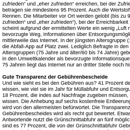
zufrieden“ und „eher zufrieden“ erreichen, bei der Zufri
betragen sie mindestens 95 Prozent. Auch die Wertstoff
Rennen. Die Mitarbeiter vor Ort werden gelobt (bis zu 
zufrieden“ und „eher zufrieden“), bei der Erreichbarkei
scheint aufgrund der ermittelten Werte ein wenig „Luft
bevorzugte Weg, Informationen über Entsorgungsmöglic
mittlerweile das Internet. In der jüngsten Altersgruppe 
die Abfall-App auf Platz zwei. Lediglich Befragte in de
Altersgruppen (75 Jahre und älter/60 bis 74 Jahre) geb
in den Umweltkalender als bevorzugte Informationsquel
75 Jahren liegt das Internet nur an dritter Stelle noch 
Gute Transparenz der Gebührenbescheide
Und wie sieht es bei den Gebühren aus? 41 Prozent de
wissen, wie viel sie im Jahr für Müllabfuhr und Entsorg
18 Prozent, die indes auf Nachfrage zugeben müssen, 
wissen. Die Anhebung auf sechs kostenfreie Entleeru
wird von den allermeisten befürwortet. Die Transparen
Gebührenbescheides wird als recht gut bewertet. Etwas
Antwortende nutzt die Grünschnittabfuhr an fünf mögl
sind es 77 Prozent, die von der Grünschnittabfuhr Ge