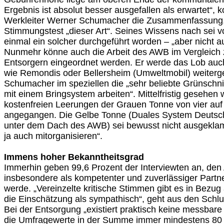
Ergebnis ist absolut besser ausgefallen als erwartet“,
Werkleiter Werner Schumacher die Zusammenfassung,
Stimmungstest „dieser Art“. Seines Wissens nach sei v
einmal ein solcher durchgeführt worden – „aber nicht a
Nunmehr könne auch die Arbeit des AWB im Vergleic
Entsorgern eingeordnet werden. Er werde das Lob auch
wie Remondis oder Bellersheim (Umweltmobil) weiterge
Schumacher im speziellen die „sehr beliebte Grünschn
mit einem Bringsystem arbeiten“. Mittelfristig gesehen
kostenfreien Leerungen der Grauen Tonne von vier auf
angegangen. Die Gelbe Tonne (Duales System Deutsch
unter dem Dach des AWB) sei bewusst nicht ausgeklam
ja auch mitorganisieren“.
Immens hoher Bekanntheitsgrad
Immerhin geben 99,6 Prozent der Interviewten an, de
insbesondere als kompetenter und zuverlässiger Par
werde. „Vereinzelte kritische Stimmen gibt es in Bezug
die Einschätzung als sympathisch“, geht aus den Schlu
Bei der Entsorgung „existiert praktisch keine messbare
die Umfragewerte in der Summe immer mindestens 80 P