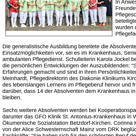
In Anwe
Freunden
Pflegesc
beteilig
wurden 
Pflegefa
Die generalistische Ausbildung bereitete die Absolventen
Einsatzmöglichkeiten vor, sei es im Krankenhaus, Sen
ambulanten Pflegedienst. Schulleiterin Karola Jockel b
die persönlichen Entwicklungen der Auszubildenden: "S
Erfahrungen gemacht und sind in ihren Persönlichkeiten
Meinhardt, Pflegedirektorin des Diakonie Klinikums Ki
des lebenslangen Lernens im Pflegeberuf hervor und f
darüber, dass 14 der Absolventen dem Krankenhaus in 
bleiben.
Sechs weitere Absolventen werden bei Kooperationspart
darunter das GFO Klinik St. Antonius-Krankenhaus in 
Ökumenische Sozialstation Betzdorf-Kirchen. Corinna
von der Alice Schwesternschaft Mainz vom DRK beglü
Fachkräfte: "Sie haben sich für den schönsten Beruf de