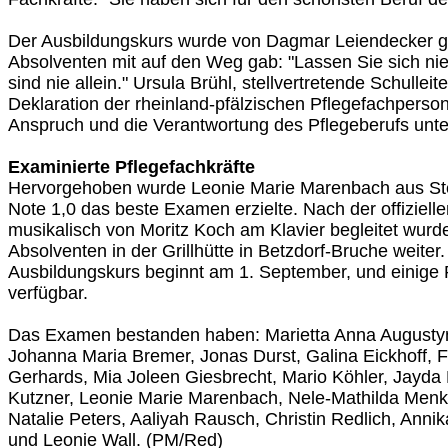
Der Ausbildungskurs wurde von Dagmar Leiendecker gel
Absolventen mit auf den Weg gab: "Lassen Sie sich ni
sind nie allein." Ursula Brühl, stellvertretende Schulleite
Deklaration der rheinland-pfälzischen Pflegefachperso
Anspruch und die Verantwortung des Pflegeberufs unter
Examinierte Pflegefachkräfte
Hervorgehoben wurde Leonie Marie Marenbach aus Ste
Note 1,0 das beste Examen erzielte. Nach der offiziell
musikalisch von Moritz Koch am Klavier begleitet wurde,
Absolventen in der Grillhütte in Betzdorf-Bruche weiter
Ausbildungskurs beginnt am 1. September, und einige 
verfügbar.
Das Examen bestanden haben: Marietta Anna Augustyni
Johanna Maria Bremer, Jonas Durst, Galina Eickhoff, F
Gerhards, Mia Joleen Giesbrecht, Mario Köhler, Jayda
Kutzner, Leonie Marie Marenbach, Nele-Mathilda Menk,
Natalie Peters, Aaliyah Rausch, Christin Redlich, Anni
und Leonie Wall. (PM/Red)