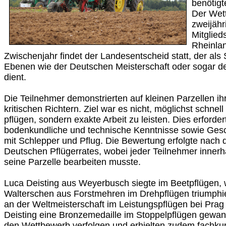
benötigt
Der Wet
zweijäh
Mitglie
Rheinlan
Zwischenjahr findet der Landesentscheid statt, der als
Ebenen wie der Deutschen Meisterschaft oder sogar de
dient.
Die Teilnehmer demonstrierten auf kleinen Parzellen ih
kritischen Richtern. Ziel war es nicht, möglichst schnel
pflügen, sondern exakte Arbeit zu leisten. Dies erforde
bodenkundliche und technische Kenntnisse sowie Gesc
mit Schlepper und Pflug. Die Bewertung erfolgte nach
Deutschen Pflügerrates, wobei jeder Teilnehmer innerh
seine Parzelle bearbeiten musste.
Luca Deisting aus Weyerbusch siegte im Beetpflügen,
Walterschen aus Forstmehren im Drehpflügen triumphier
an der Weltmeisterschaft im Leistungspflügen bei Pra
Deisting eine Bronzemedaille im Stoppelpflügen gewa
den Wettbewerb verfolgen und erhielten zudem fachkund