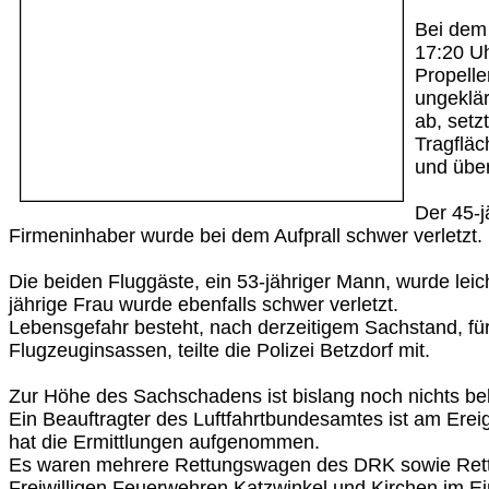
Bei dem
17:20 Uh
Propelle
ungeklä
ab, setz
Tragflä
und über
Der 45-j
Firmeninhaber wurde bei dem Aufprall schwer verletzt.
Die beiden Fluggäste, ein 53-jähriger Mann, wurde leich
jährige Frau wurde ebenfalls schwer verletzt.
Lebensgefahr besteht, nach derzeitigem Sachstand, für
Flugzeuginsassen, teilte die Polizei Betzdorf mit.
Zur Höhe des Sachschadens ist bislang noch nichts be
Ein Beauftragter des Luftfahrtbundesamtes ist am Ereig
hat die Ermittlungen aufgenommen.
Es waren mehrere Rettungswagen des DRK sowie Rett
Freiwilligen Feuerwehren Katzwinkel und Kirchen im Ei