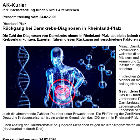
AK-Kurier
Ihre Internetzeitung für den Kreis Altenkirchen
Pressemitteilung vom 24.02.2026
Rheinland-Pfalz
Rückgang bei Darmkrebs-Diagnosen in Rheinland-Pfalz
Die Zahl der Diagnosen von Darmkrebs nimmt in Rheinland-Pfalz ab, bleibt jedoch 
Krebserkrankungen. Experten führen diesen Rückgang auf verschiedene Faktoren 
Mainz. Darmkr
kontinuierlich
weiterhin die 
Männern und F
Frauen und 1
Institut für D
berichtet.
Im gleichen Z
Männer an die
bislang nicht v
Gesünderer L
Das IDG führt
verbesserte 
Darmkrebsscr
Lebensgewohnh
Lebensstil se
auch die abnehmende Zahl der Raucher unter Erwachsenen. Die Einführung der Zertifizier
Deutsche Krebsgesellschaft ist ein weiterer Grund, den das IDG nennt. In Rheinland-Pfalz 
Einen Anstieg der Darmkrebsfälle bei jüngeren Menschen zeigen die Krebsregisterdaten aus
(dpa/bearbeitet durch Red)
Pressemitteilung vom 24.02.2026