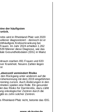
eine der häufigsten
zurück.
ebs wird in Rheinland-Pfalz seit 2020
 seltener diagnostiziert - dennoch ist er
dritthäufigste Krebserkrankung bei
rauen. Im Jahr 2024 erhielten 1.262
.539 Männer diese Diagnose, wie das
igitale Gesundheitsdaten (IDG) in Mainz
eitraum starben 491 Frauen und 633
ser Krankheit. Neuere Zahlen liegen
or.
ebensstil vermindert Risiko
 den Rückgang unter anderem auf die
Früherkennung mit dem 2019 eingeführten
eening zurück. Auch Änderungen in den
eiten spielen eine Rolle. Ein gesunder
nkt das Risiko für Darmkrebs, dazu zählt
ung onkologischer Zentren durch die
gibt es zehn solcher Zentren.
 Rheinland-Pfalz nicht, betonte das IDG.
www.ak-kurier.de