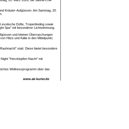
mstag, 28. März 2026, die Sauna-Chill-
r und Kräuter-Aufgüssen. Am Samstag, 20.
n.
t exotische Düfte, Tropenfeeling sowie
ight Spa" mit besonderer Lichtstimmung.
Aufgüssen und kleinen Überraschungen
on Hitze und Kälte in den Mittelpunkt.
Rauhnacht" statt. Diese bietet besondere
l-Night "Herzklopfen-Nacht" mit
reiches Wellnessprogramm über das
www.ak-kurier.de