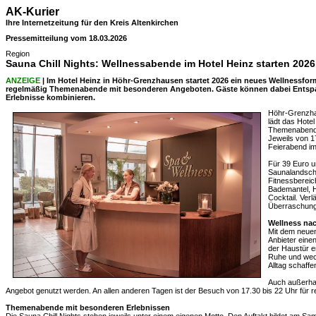
AK-Kurier
Ihre Internetzeitung für den Kreis Altenkirchen
Pressemitteilung vom 18.03.2026
Region
Sauna Chill Nights: Wellnessabende im Hotel Heinz starten 2026
ANZEIGE
| Im Hotel Heinz in Höhr-Grenzhausen startet 2026 ein neues Wellnessform
regelmäßig Themenabende mit besonderen Angeboten. Gäste können dabei Entsp
Erlebnisse kombinieren.
Höhr-Grenzhau
lädt das Hote
Themenabenden
Jeweils von 1
Feierabend im
Für 39 Euro u
Saunalandsch
Fitnessbereic
Bademantel, H
Cocktail. Ver
Überraschung
Wellness na
Mit dem neuen
Anbieter eine
der Haustür e
Ruhe und wec
Alltag schaffe
Auch außerhal
Angebot genutzt werden. An allen anderen Tagen ist der Besuch von 17.30 bis 22 Uhr für r
Themenabende mit besonderen Erlebnissen