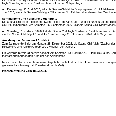
Die Sauna Chill Nights stehen jeweils unter einem eigenen Motto. Den Auftakt bildet am Sa
Night "Frühlingserwachen" mit frischen Düften und Salzpeelings.
Am Donnerstag, 30. April 2026, folgt die Sauna-Chill-Night "Walpurgisnacht" mit Mai-Feue
Juni 2026, steht die Sauna-Chill-Night "Midsommer" im Zeichen skandinavischer Traditione
Sommerliche und herbstliche Highlights
Die Sauna-Chill-Night "Tropische Nacht" findet am Samstag, 1. August 2026, statt und biete
ein BBQ mit Aufpreis. Am Samstag, 26. September 2026, folgt die Sauna-Chill-Night "Moonl
Am Samstag, 31. Oktober 2026, lädt die Sauna-Chill-Night "Halloween" mit thematischen 
ein. Die Sauna-Chill-Night "Fire & Ice" am Samstag, 28. November 2026, stellt Gegensätze v
Ausklang des Jahres und Ausblick
Zum Jahresende findet am Montag, 28. Dezember 2026, die Sauna Chill Night "Zauber der 
Rituale und eine ruhige Atmosphäre zwischen den Jahren.
Ein weiterer Termin ist bereits geplant: Am Samstag, 13. Februar 2027, folgt die Sauna-Chil
thematischen Angeboten rund um den Valentinstag.
Mit den verschiedenen Themen und Angeboten schafft das Hotel Heinz ein abwechslungs
gesamte Jahr hinweg. (PM/bearbeitet durch Red)
Pressemitteilung vom 18.03.2026