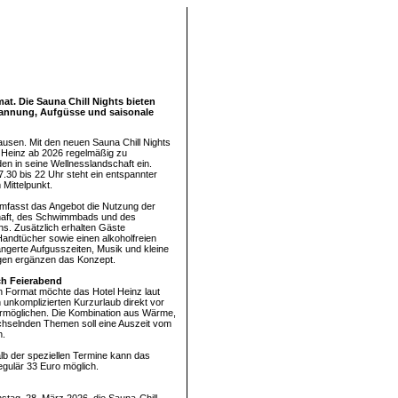
at. Die Sauna Chill Nights bieten
annung, Aufgüsse und saisonale
sen. Mit den neuen Sauna Chill Nights
l Heinz ab 2026 regelmäßig zu
 in seine Wellnesslandschaft ein.
7.30 bis 22 Uhr steht ein entspannter
 Mittelpunkt.
mfasst das Angebot die Nutzung der
aft, des Schwimmbads und des
hs. Zusätzlich erhalten Gäste
andtücher sowie einen alkoholfreien
längerte Aufgusszeiten, Musik und kleine
en ergänzen das Konzept.
ch Feierabend
 Format möchte das Hotel Heinz laut
n unkomplizierten Kurzurlaub direkt vor
rmöglichen. Die Kombination aus Wärme,
hselnden Themen soll eine Auszeit vom
n.
b der speziellen Termine kann das
egulär 33 Euro möglich.