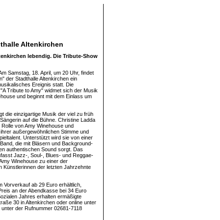
thalle Altenkirchen
tenkirchen lebendig. Die Tribute-Show
Am Samstag, 18. April, um 20 Uhr, findet
n" der Stadthalle Altenkirchen ein
sikalisches Ereignis statt. Die
 "A Tribute to Amy" widmet sich der Musik
house und beginnt mit dem Einlass um
t die einzigartige Musik der viel zu früh
Sängerin auf die Bühne. Christine Ladda
e Rolle von Amy Winehouse und
 ihrer außergewöhnlichen Stimme und
eltalent. Unterstützt wird sie von einer
Band, die mit Bläsern und Background-
en authentischen Sound sorgt. Das
asst Jazz-, Soul-, Blues- und Reggae-
e Amy Winehouse zu einer der
 Künstlerinnen der letzten Jahrzehnte
m Vorverkauf ab 29 Euro erhältlich,
reis an der Abendkasse bei 34 Euro
 Sozialen Jahres erhalten ermäßigte
raße 30 in Altenkirchen oder online unter
nd unter der Rufnummer 02681-7118