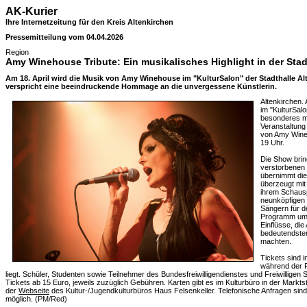
AK-Kurier
Ihre Internetzeitung für den Kreis Altenkirchen
Pressemitteilung vom 04.04.2026
Region
Amy Winehouse Tribute: Ein musikalisches Highlight in der Stad
Am 18. April wird die Musik von Amy Winehouse im "KulturSalon" der Stadthalle Al
verspricht eine beeindruckende Hommage an die unvergessene Künstlerin.
Altenkirchen. 
im "KulturSalo
besonderes mu
Veranstaltung
von Amy Wine
19 Uhr.
Die Show bring
verstorbenen 
übernimmt di
überzeugt mit
ihrem Schauspi
neunköpfigen 
Sängern für d
Programm umf
Einflüsse, di
bedeutendsten
machten.
Tickets sind i
während der P
liegt. Schüler, Studenten sowie Teilnehmer des Bundesfreiwilligendienstes und Freiwilligen
Tickets ab 15 Euro, jeweils zuzüglich Gebühren. Karten gibt es im Kulturbüro in der Marktst
der
Webseite
des Kultur-/Jugendkulturbüros Haus Felsenkeller. Telefonische Anfragen si
möglich. (PM/Red)