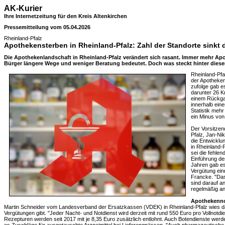
AK-Kurier
Ihre Internetzeitung für den Kreis Altenkirchen
Pressemitteilung vom 05.04.2026
Rheinland-Pfalz
Apothekensterben in Rheinland-Pfalz: Zahl der Standorte sinkt 
Die Apothekenlandschaft in Rheinland-Pfalz verändert sich rasant. Immer mehr Apo
Bürger längere Wege und weniger Beratung bedeutet. Doch was steckt hinter dies
Rheinland-Pfa
der Apotheke
zufolge gab e
darunter 26 
einem Rückga
innerhalb eine
Statistik meh
ein Minus von
Der Vorsitze
Pfalz, Jan-Ni
die Entwicklu
in Rheinland-P
sei die fehle
Einführung d
Jahren gab es
Vergütung einm
Francke. "Das
sind darauf a
regelmäßig an
Apothekennot
Martin Schneider vom Landesverband der Ersatzkassen (VDEK) in Rheinland-Pfalz wies dar
Vergütungen gibt. "Jeder Nacht- und Notdienst wird derzeit mit rund 550 Euro pro Vollnotdie
Rezepturen werden seit 2017 mit je 8,35 Euro zusätzlich entlohnt. Auch Botendienste werden