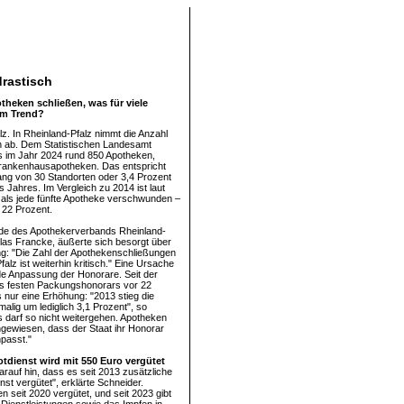
drastisch
theken schließen, was für viele
em Trend?
lz. In Rheinland-Pfalz nimmt die Anzahl
n ab. Dem Statistischen Landesamt
s im Jahr 2024 rund 850 Apotheken,
Krankenhausapotheken. Das entspricht
ng von 30 Standorten oder 3,4 Prozent
s Jahres. Im Vergleich zu 2014 ist laut
r als jede fünfte Apotheke verschwunden –
 22 Prozent.
nde des Apothekerverbands Rheinland-
klas Francke, äußerte sich besorgt über
ng: "Die Zahl der Apothekenschließungen
falz ist weiterhin kritisch." Eine Ursache
nde Anpassung der Honorare. Seit der
es festen Packungshonorars vor 22
 nur eine Erhöhung: "2013 stieg die
alig um lediglich 3,1 Prozent", so
 darf so nicht weitergehen. Apotheken
ngewiesen, dass der Staat ihr Honorar
passt."
dienst wird mit 550 Euro vergütet
auf hin, dass es seit 2013 zusätzliche
nst vergütet", erklärte Schneider.
 seit 2020 vergütet, und seit 2023 gibt