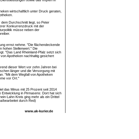
Dienstleistungen sowie das Impfen in
eken wirtschaftlich unter Druck geraten,
potheken.
 dem Durchschnitt liegt, so Peter
ßerer Konkurrenzdruck mit der
urpolitik müsse neben der
reiber.
lung ernst nehme. "Die flächendeckende
n hohen Stellenwert." Die
t. "Das Land Rheinland-Pfalz setzt sich
 von Apotheken nachhaltig gesichert
hrend dieser Wert vor zehn Jahren bei
schen länger und die Versorgung mit
an. "Mit dem Wegfall von Apotheken
eme vor Ort."
fiel das Minus mit 25 Prozent seit 2014
e Entwicklung in Pirmasens: Dort hat sich
in-Lahn-Kreis ging mehr als ein Drittel
a/bearbeitet durch Red)
www.ak-kurier.de