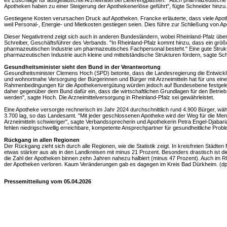
es Zuschläge für ausgetauschte Arzneimittel bei Lieferengpässen. "Auch pharmazeutische 
Apotheken haben zu einer Steigerung der Apothekenerlöse geführt", fügte Schneider hinzu.
Gestiegene Kosten verursachen Druck auf Apotheken. Francke erläuterte, dass viele Apoth
weil Personal-, Energie- und Mietkosten gestiegen seien. Dies führe zur Schließung von A
Dieser Negativtrend zeigt sich auch in anderen Bundesländern, wobei Rheinland-Pfalz über
Schreiber, Geschäftsführer des Verbands. "In Rheinland-Pfalz kommt hinzu, dass ein grö
pharmazeutischen Industrie um pharmazeutisches Fachpersonal besteht." Eine gute Strukt
pharmazeutischen Industrie auch kleine und mittelständische Strukturen fördern, sagte Sch
Gesundheitsminister sieht den Bund in der Verantwortung
Gesundheitsminister Clemens Hoch (SPD) betonte, dass die Landesregierung die Entwick
und wohnortnahe Versorgung der Bürgerinnen und Bürger mit Arzneimitteln hat für uns eine
Rahmenbedingungen für die Apothekenvergütung würden jedoch auf Bundesebene festgeleg
daher gegenüber dem Bund dafür ein, dass die wirtschaftlichen Grundlagen für den Betrieb
werden", sagte Hoch. Die Arzneimittelversorgung in Rheinland-Pfalz sei gewährleistet.
Eine Apotheke versorgte rechnerisch im Jahr 2024 durchschnittlich rund 4.900 Bürger, wä
3.700 lag, so das Landesamt. "Mit jeder geschlossenen Apotheke wird der Weg für die Men
Arzneimitteln schwieriger", sagte Verbandssprecherin und Apothekerin Petra Engel-Djabari
fehlen niedrigschwellig erreichbare, kompetente Ansprechpartner für gesundheitliche Probl
Rückgang in allen Regionen
Der Rückgang zieht sich durch alle Regionen, wie die Statistik zeigt. In kreisfreien Städten 
etwas stärker aus als in den Landkreisen mit minus 21 Prozent. Besonders drastisch ist di
die Zahl der Apotheken binnen zehn Jahren nahezu halbiert (minus 47 Prozent). Auch im Rhe
der Apotheken verloren. Kaum Veränderungen gab es dagegen im Kreis Bad Dürkheim. (dp
Pressemitteilung vom 05.04.2026