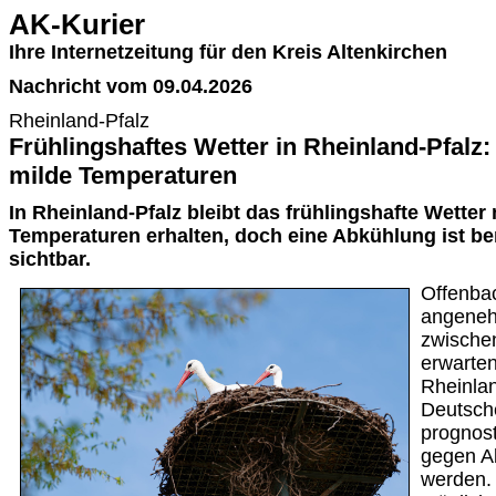
AK-Kurier
Ihre Internetzeitung für den Kreis Altenkirchen
Nachricht vom 09.04.2026
Rheinland-Pfalz
Frühlingshaftes Wetter in Rheinland-Pfalz
milde Temperaturen
In Rheinland-Pfalz bleibt das frühlingshafte Wette
Temperaturen erhalten, doch eine Abkühlung ist be
sichtbar.
Offenba
angeneh
zwische
erwarte
Rheinlan
Deutsch
prognost
gegen A
werden.