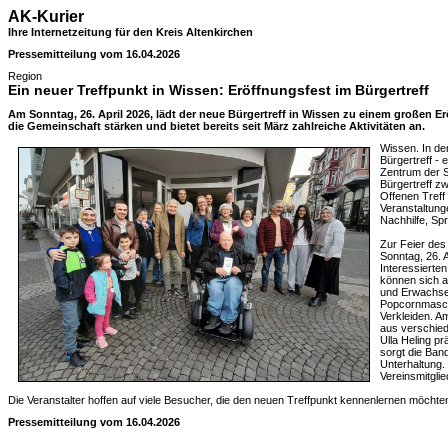
AK-Kurier
Ihre Internetzeitung für den Kreis Altenkirchen
Pressemitteilung vom 16.04.2026
Region
Ein neuer Treffpunkt in Wissen: Eröffnungsfest im Bürgertreff
Am Sonntag, 26. April 2026, lädt der neue Bürgertreff in Wissen zu einem großen Erö
die Gemeinschaft stärken und bietet bereits seit März zahlreiche Aktivitäten an.
Wissen. In de
Bürgertreff -
Zentrum der St
Bürgertreff z
Offenen Treff 
Veranstaltung
Nachhilfe, Sp
Zur Feier des 
Sonntag, 26. A
Interessierte
können sich a
und Erwachsen
Popcornmasch
Verkleiden. Am
aus verschied
Ulla Heling pr
sorgt die Ban
Unterhaltung.
Vereinsmitgl
Die Veranstalter hoffen auf viele Besucher, die den neuen Treffpunkt kennenlernen möchte
Pressemitteilung vom 16.04.2026