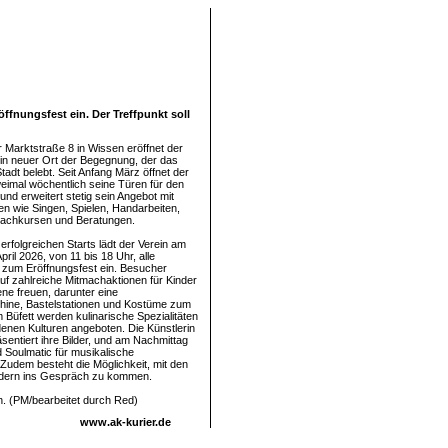
ffnungsfest ein. Der Treffpunkt soll
r Marktstraße 8 in Wissen eröffnet der
 ein neuer Ort der Begegnung, der das
adt belebt. Seit Anfang März öffnet der
weimal wöchentlich seine Türen für den
und erweitert stetig sein Angebot mit
en wie Singen, Spielen, Handarbeiten,
rachkursen und Beratungen.
erfolgreichen Starts lädt der Verein am
pril 2026, von 11 bis 18 Uhr, alle
n zum Eröffnungsfest ein. Besucher
uf zahlreiche Mitmachaktionen für Kinder
e freuen, darunter eine
ine, Bastelstationen und Kostüme zum
 Büfett werden kulinarische Spezialitäten
enen Kulturen angeboten. Die Künstlerin
äsentiert ihre Bilder, und am Nachmittag
d Soulmatic für musikalische
 Zudem besteht die Möglichkeit, mit den
iedern ins Gespräch zu kommen.
n. (PM/bearbeitet durch Red)
www.ak-kurier.de