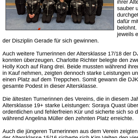
ihrer Alt
sauber u
durchge
dafür mi
belohnt.
jeweils 
der Disziplin Gerade für sich gewinnen.
Auch weitere Turnerinnen der Altersklasse 17/18 der 
konnten überzeugen. Charlotte Richter belegte den zwei
Holly Koch auf Rang drei. Beide mussten während ihrer
in Kauf nehmen, zeigten dennoch starke Leistungen und
einen Platz auf dem Treppchen. Somit gewann die DJ
gesamte Podest in dieser Altersklasse.
Die ältesten Turnerinnen des Vereins, die in diesem Jah
Altersklasse 19+ starke Leistungen: Soraya Quast über
ordentlichen und fehlerfreien Kür und sicherte sich so 
während Angelina Müller den zehnten Platz erreichte.
Auch die jüngeren Turnerinnen aus dem Verein zeigten 
der Altersklasse 15/16 sicherte sich Kim Velten den vier