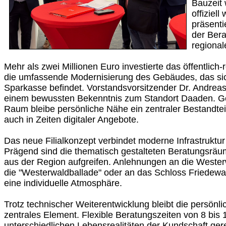
Bauzeit 
offiziell
präsenti
der Ber
regional
Mehr als zwei Millionen Euro investierte das öffentlich-re
die umfassende Modernisierung des Gebäudes, das si
Sparkasse befindet. Vorstandsvorsitzender Dr. Andrea
einem bewussten Bekenntnis zum Standort Daaden. Ge
Raum bleibe persönliche Nähe ein zentraler Bestandte
auch in Zeiten digitaler Angebote.
Das neue Filialkonzept verbindet moderne Infrastruktur m
Prägend sind die thematisch gestalteten Beratungsräu
aus der Region aufgreifen. Anlehnungen an die Wester
die "Westerwaldballade" oder an das Schloss Friedew
eine individuelle Atmosphäre.
Trotz technischer Weiterentwicklung bleibt die persönli
zentrales Element. Flexible Beratungszeiten von 8 bis 
unterschiedlichen Lebensrealitäten der Kundschaft ger