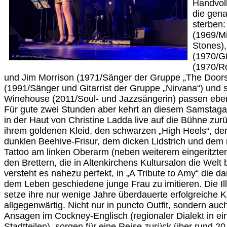
Handvol
die gena
sterben:
(1969/Mi
Stones)
(1970/Git
(1970/R
und Jim Morrison (1971/Sänger der Gruppe „The Doors
(1991/Sänger und Gitarrist der Gruppe „Nirvana“) und 
Winehouse (2011/Soul- und Jazzsängerin) passen ebenfa
Für gute zwei Stunden aber kehrt an diesem Samstagabe
in der Haut von Christine Ladda live auf die Bühne zurü
ihrem goldenen Kleid, den schwarzen „High Heels“, der 
dunklen Beehive-Frisur, dem dicken Lidstrich und dem
Tattoo am linken Oberarm (neben weiterem eingeritzt
den Brettern, die in Altenkirchens Kultursalon die Wel
versteht es nahezu perfekt, in „A Tribute to Amy“ die da
dem Leben geschiedene junge Frau zu imitieren. Die I
setze ihre nur wenige Jahre überdauerte erfolgreiche Kar
allgegenwärtig. Nicht nur in puncto Outfit, sondern au
Ansagen im Cockney-Englisch (regionaler Dialekt in e
Stadtteilen), sorgen für eine Reise zurück über rund 20 