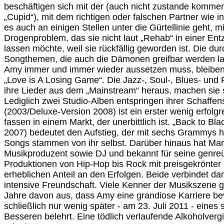
beschäftigen sich mit der (auch nicht zustande kommen
„Cupid“), mit dem richtigen oder falschen Partner wie i
es auch an einigen Stellen unter die Gürtellinie geht, 
Drogenproblem, das sie nicht laut „Rehab“ in einer Ent
lassen möchte, weil sie rückfällig geworden ist. Die du
Songthemen, die auch die Dämonen greifbar werden la
Amy immer und immer wieder aussetzen muss, bleiben 
„Love is A Losing Game“. Die Jazz-, Soul-, Blues- un
ihre Lieder aus dem „Mainstream“ heraus, machen sie
Lediglich zwei Studio-Alben entspringen ihrer Schaffens
(2003/Deluxe-Version 2008) ist ein erster wenig erfolg
fassen in einem Markt, der unerbittlich ist. „Back to Bl
2007) bedeutet den Aufstieg, der mit sechs Grammys ho
Songs stammen von ihr selbst. Darüber hinaus hat Mar
Musikproduzent sowie DJ und bekannt für seine genre
Produktionen von Hip-Hop bis Rock mit preisgekrönter 
erheblichen Anteil an den Erfolgen. Beide verbindet d
intensive Freundschaft. Viele Kenner der Musikszene g
Jahre davon aus, dass Amy eine grandiose Karriere be
schließlich nur wenig später - am 23. Juli 2011 - eines 
Besseren belehrt. Eine tödlich verlaufende Alkoholverg