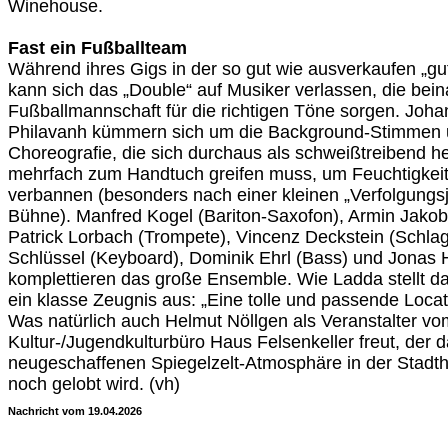
Winehouse.
Fast ein Fußballteam
Während ihres Gigs in der so gut wie ausverkaufen „gu
kann sich das „Double“ auf Musiker verlassen, die bein
Fußballmannschaft für die richtigen Töne sorgen. Joha
Philavanh kümmern sich um die Background-Stimmen 
Choreografie, die sich durchaus als schweißtreibend her
mehrfach zum Handtuch greifen muss, um Feuchtigkeit
verbannen (besonders nach einer kleinen „Verfolgungsj
Bühne). Manfred Kogel (Bariton-Saxofon), Armin Jakob
Patrick Lorbach (Trompete), Vincenz Deckstein (Schla
Schlüssel (Keyboard), Dominik Ehrl (Bass) und Jonas
komplettieren das große Ensemble. Wie Ladda stellt das
ein klasse Zeugnis aus: „Eine tolle und passende Locat
Was natürlich auch Helmut Nöllgen als Veranstalter vo
Kultur-/Jugendkulturbüro Haus Felsenkeller freut, der 
neugeschaffenen Spiegelzelt-Atmosphäre in der Stadtha
noch gelobt wird. (vh)
Nachricht vom 19.04.2026