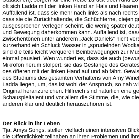
oft sich Ladda mit der linken Hand an Hals und Haaren
Auffallend ist, dass sie mehr nach links als nach rechts 
dass sie die Zurückhaltende, die Schüchterne, diejenige, 
ausgesprochen verlegen scheint, die wenig später deut
und Bewegung daherkommen kann. Auffallend ist, dass 
Zwischentönen unter anderem „Jack Daniels“ nicht ve
kurzerhand ein Schluck Wasser in „sprudelnden Wodka
sind die teils leicht verqueren Beinbewegungen zur M
einmal pausiert. Wen wundert es, dass sie auch (bewu
Mikrofon herum stolpert, sie das Gestänge des Geräte
des öfteren mit der linken Hand auf und ab fährt. Gew
des Studiums des gesamten Verhaltens von Amy Wine
Ladda liegen, um, das ist wohl der Anspruch, so nah w
Original heranzureichen. Hilfreich sind natürlich eine g
Schauspieltalent und vor allem die Stimme, die, wie die
anderen klar und deutlich herauszuhören ist.
Der Blick in ihr Leben
Tja, Amys Songs, stellen vielfach einen intensiven Blick
die Öffentlichkeit teilhaben an ihren Problemen und ih