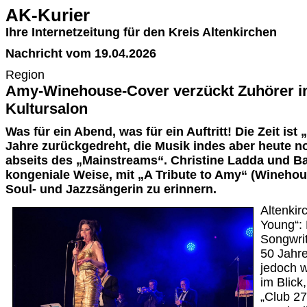
AK-Kurier
Ihre Internetzeitung für den Kreis Altenkirchen
Nachricht vom 19.04.2026
Region
Amy-Winehouse-Cover verzückt Zuhörer i
Kultursalon
Was für ein Abend, was für ein Auftritt! Die Zeit i
Jahre zurückgedreht, die Musik indes aber heute n
abseits des „Mainstreams“. Christine Ladda und Ba
kongeniale Weise, mit „A Tribute to Amy“ (Winehous
Soul- und Jazzsängerin zu erinnern.
Altenkir
Young“:
Songwrit
50 Jahre
jedoch 
im Blick,
„Club 27