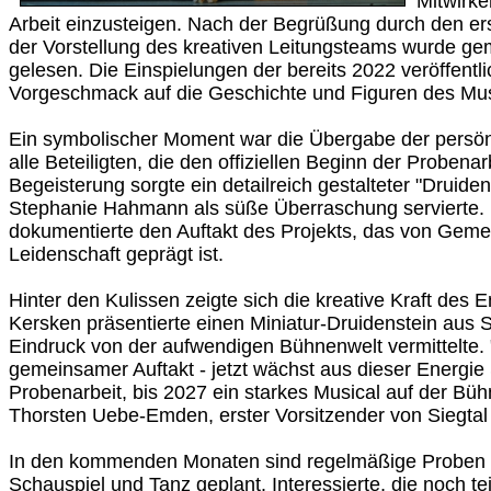
Mitwirke
Arbeit einzusteigen. Nach der Begrüßung durch den er
der Vorstellung des kreativen Leitungsteams wurde g
gelesen. Die Einspielungen der bereits 2022 veröffentl
Vorgeschmack auf die Geschichte und Figuren des Mus
Ein symbolischer Moment war die Übergabe der persön
alle Beteiligten, die den offiziellen Beginn der Probenar
Begeisterung sorgte ein detailreich gestalteter "Druide
Stephanie Hahmann als süße Überraschung servierte. 
dokumentierte den Auftakt des Projekts, das von Geme
Leidenschaft geprägt ist.
Hinter den Kulissen zeigte sich die kreative Kraft des 
Kersken präsentierte einen Miniatur-Druidenstein aus S
Eindruck von der aufwendigen Bühnenwelt vermittelte. 
gemeinsamer Auftakt - jetzt wächst aus dieser Energie Sc
Probenarbeit, bis 2027 ein starkes Musical auf der Bühn
Thorsten Uebe-Emden, erster Vorsitzender von Siegtal 
In den kommenden Monaten sind regelmäßige Proben i
Schauspiel und Tanz geplant. Interessierte, die noch 