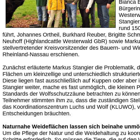
Bianca 
Bürgerin
Westerw
Stangier
rund 15
führt, Johannes Ortheil, Burkhard Reuber, Brigitte Schm
Neuhoff (Highlandcattle Westerwald GbR) sowie Marku
stellvertretender Kreisvorsitzender des Bauern- und W
Rheinland-Nassau erschienen.
Zunächst erläuterte Markus Stangier die Problematik, d
Flächen um kleinzellige und unterschiedlich strukturier
Diese liegen fast ausschließlich auf Kuppen oder aber i
Stangier weiter, mache es fast unmöglich, die kleinen P
Standards der Wolfsschutzzäune betrachten zu können
Teilnehmer stimmten ihm zu, dass die zuständigen Stel
das Koordinationszentrum Luchs und Wolf (KLUWO), vie
Entscheidungen bräuchten.
Naturnahe Weideflächen lassen sich beinahe unm
Um die Pflege der Natur und die Weidehaltung zu koordi
Schritte erforderlich. So müssen die Tiere, die auf de