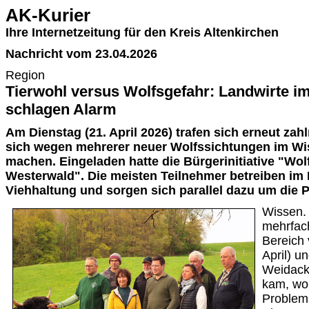
AK-Kurier
Ihre Internetzeitung für den Kreis Altenkirchen
Nachricht vom 23.04.2026
Region
Tierwohl versus Wolfsgefahr: Landwirte i
schlagen Alarm
Am Dienstag (21. April 2026) trafen sich erneut zah
sich wegen mehrerer neuer Wolfssichtungen im Wis
machen. Eingeladen hatte die Bürgerinitiative "Wol
Westerwald". Die meisten Teilnehmer betreiben i
Viehhaltung und sorgen sich parallel dazu um die P
Wissen.
mehrfac
Bereich 
April) u
Weidacke
kam, wol
Problem