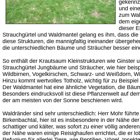
gekennz
und ein
zum Wald
dem eige
dieser E
Strauchgürtel und Waldmantel gelang es ihm, dass die
diese Strukturen, die mannigfaltig ineinander übergeh
die unterschiedlichen Bäume und Sträucher besser ei
So enthält der Krautsaum Kleinstrukturen wie Ginster
Strauchgürtel Jungbäume und Sträucher, wie hier beis
Wildbirnen, Vogelkirschen, Schwarz- und Weißdorn, W
Hinzu kommt wertvolles Totholz, wichtig für zu Beispiel
Der Waldmantel hat eine ähnliche Vegetation, die Bäum
Besonders eindrucksvoll ist diese Pflanzenwelt auf d
der am meisten von der Sonne beschienen wird.
Waldränder sind sehr unterschiedlich: Herr Mohr führte
Birkenbachtal, hier ist es insbesondere in der Nähe der
schattiger und kälter, was sofort zu einer völlig anderen
der Nähe waren einige Reisighaufen errichtet, die er l
Refugium für allerlei Tiere, wie Reptilien, Vögel, Insekt