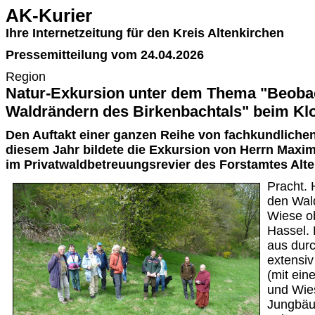
AK-Kurier
Ihre Internetzeitung für den Kreis Altenkirchen
Pressemitteilung vom 24.04.2026
Region
Natur-Exkursion unter dem Thema "Beoba
Waldrändern des Birkenbachtals" beim Klo
Den Auftakt einer ganzen Reihe von fachkundliche
diesem Jahr bildete die Exkursion von Herrn Maximi
im Privatwaldbetreuungsrevier des Forstamtes Alte
Pracht. 
den Wal
Wiese ob
Hassel. 
aus dur
extensi
(mit ein
und Wie
Jungbäu