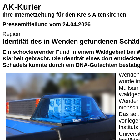
AK-Kurier
Ihre Internetzeitung für den Kreis Altenkirchen
Pressemitteilung vom 24.04.2026
Region
Identität des in Wenden gefundenen Schäde
Ein schockierender Fund in einem Waldgebiet bei
Klarheit gebracht. Die Identität eines dort entdeck
Schädels konnte durch ein DNA-Gutachten bestätig
Wenden.
wurde i
Müllsam
Waldgeb
Wenden 
menschli
Das seit
vorlieg
Institut
Universi