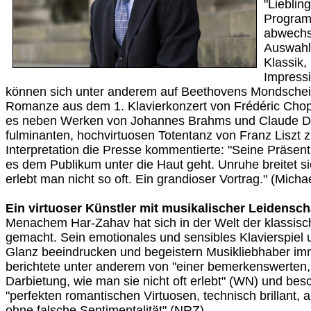
"Lieblin
Program
abwechsl
Auswahl
Klassik,
Impress
können sich unter anderem auf Beethovens Mondschei
Romanze aus dem 1. Klavierkonzert von Frédéric Chop
es neben Werken von Johannes Brahms und Claude D
fulminanten, hochvirtuosen Totentanz von Franz Liszt 
Interpretation die Presse kommentierte: "Seine Präsenta
es dem Publikum unter die Haut geht. Unruhe breitet s
erlebt man nicht so oft. Ein grandioser Vortrag." (Mich
Ein virtuoser Künstler mit musikalischer Leidenscha
Menachem Har-Zahav hat sich in der Welt der klassi
gemacht. Sein emotionales und sensibles Klavierspiel 
Glanz beeindrucken und begeistern Musikliebhaber im
berichtete unter anderem von "einer bemerkenswerten,
Darbietung, wie man sie nicht oft erlebt" (WN) und besc
"perfekten romantischen Virtuosen, technisch brillant, 
ohne falsche Sentimentalität" (NRZ).