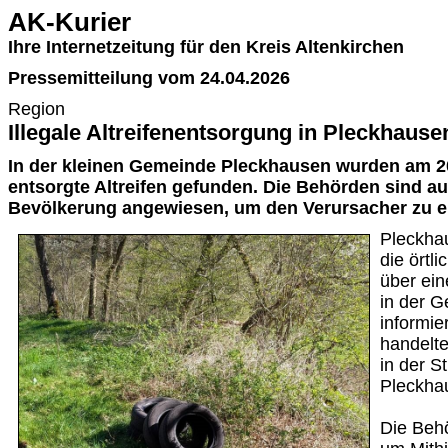
AK-Kurier
Ihre Internetzeitung für den Kreis Altenkirchen
Pressemitteilung vom 24.04.2026
Region
Illegale Altreifenentsorgung in Pleckhause
In der kleinen Gemeinde Pleckhausen wurden am 20.
entsorgte Altreifen gefunden. Die Behörden sind au
Bevölkerung angewiesen, um den Verursacher zu er
Pleckhau
die örtl
über ein
in der 
informie
handelte
in der S
Pleckha
Die Behö