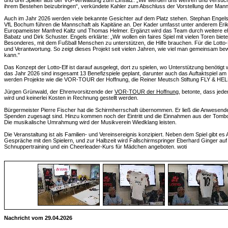
und drei Spieler aus der VG-Verwaltung zum Einsatz. „Wir werden uns wehren und versuchen
ihrem Bestehen beizubringen“, verkündete Kahler zum Abschluss der Vorstellung der Mann
Auch im Jahr 2026 werden viele bekannte Gesichter auf dem Platz stehen. Stephan Enge
VfL Bochum führen die Mannschaft als Kapitäne an. Der Kader umfasst unter anderem Eri
Europameister Manfred Kaltz und Thomas Helmer. Ergänzt wird das Team durch weitere ehe
Babatz und Dirk Schuster. Engels erklärte: „Wir wollen ein faires Spiel mit vielen Toren bie
Besonderes, mit dem Fußball Menschen zu unterstützen, die Hilfe brauchen. Für die Lotto-
und Verantwortung. So zeigt dieses Projekt seit vielen Jahren, wie viel man gemeinsam 
kann."
Das Konzept der Lotto-Elf ist darauf ausgelegt, dort zu spielen, wo Unterstützung benötigt w
das Jahr 2026 sind insgesamt 13 Benefizspiele geplant, darunter auch das Auftaktspiel am 
werden Projekte wie die VOR-TOUR der Hoffnung, die Reiner Meutsch Stiftung FLY & HELP
Jürgen Grünwald, der Ehrenvorsitzende der
VOR-TOUR der Hoffnung
, betonte, dass je
wird und keinerlei Kosten in Rechnung gestellt werden.
Bürgermeister Pierre Fischer hat die Schirmherrschaft übernommen. Er ließ die Anwesend
Spenden zugesagt sind. Hinzu kommen noch der Eintritt und die Einnahmen aus der Tombola
Die musikalische Umrahmung wird der Musikverein Wiedklang leisten.
Die Veranstaltung ist als Familien- und Vereinsereignis konzipiert. Neben dem Spiel gibt 
Gespräche mit den Spielern, und zur Halbzeit wird Fallschirmspringer Eberhard Ginger au
Schnuppertraining und ein Cheerleader-Kurs für Mädchen angeboten. woti
Nachricht vom 29.04.2026