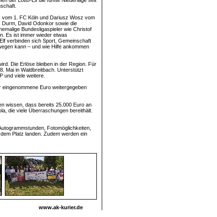
 der Lotto-Elf die fünfte Niederlage seit
schaft.
ls vom 1. FC Köln und Dariusz Wosz vom
k Durm, David Odonkor sowie die
malige Bundesligaspieler wie Christof
ten. Es ist immer wieder etwas
Elf verbinden sich Sport, Gemeinschaft
bewegen kann – und wie Hilfe ankommen
ird. Die Erlöse bleiben in der Region. Für
8. Mai in Waldbreitbach. Unterstützt
 und viele weitere.
der eingenommene Euro weitergegeben
en wissen, dass bereits 25.000 Euro an
, die viele Überraschungen bereithält.
es Autogrammstunden, Fotomöglichkeiten,
f dem Platz landen. Zudem werden ein
www.ak-kurier.de