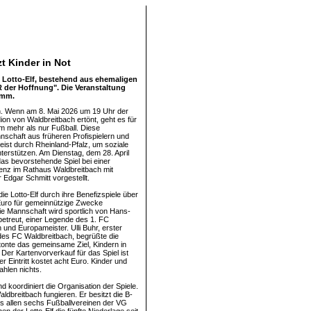
zt Kinder in Not
e Lotto-Elf, bestehend aus ehemaligen
 der Hoffnung". Die Veranstaltung
amm.
h. Wenn am 8. Mai 2026 um 19 Uhr der
dion von Waldbreitbach ertönt, geht es für
um mehr als nur Fußball. Diese
nschaft aus früheren Profispielern und
eist durch Rheinland-Pfalz, um soziale
nterstützen. Am Dienstag, dem 28. April
as bevorstehende Spiel bei einer
enz im Rathaus Waldbreitbach mit
dgar Schmitt vorgestellt.
die Lotto-Elf durch ihre Benefizspiele über
 Euro für gemeinnützige Zwecke
e Mannschaft wird sportlich von Hans-
 betreut, einer Legende des 1. FC
 und Europameister. Ulli Buhr, erster
des FC Waldbreitbach, begrüßte die
onte das gemeinsame Ziel, Kindern in
 Der Kartenvorverkauf für das Spiel ist
r Eintritt kostet acht Euro. Kinder und
ahlen nichts.
koordiniert die Organisation der Spiele.
dbreitbach fungieren. Er besitzt die B-
s allen sechs Fußballvereinen der VG