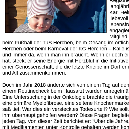
Registri
langjähr
Karl-He
liebevoll
lebensfr
engagier
Mitglied
beim Fußball der TuS Herchen, beim Gesang im örtlic
Herchen oder beim Karneval der KG Herchen – Kalle ist v
und immer da, wenn man ihn braucht. Wenn er doch ein
hat, steckt er seine Energie mit Herzblut in die Initiati
einer Genossenschaft, die die letzte Kneipe im Dorf erha
und Alt zusammenkommen.
Doch im Jahr 2018 änderte sich von einem Tag auf den
einem Routinecheck beim Hausarzt wurden unregelmäß
Eine Untersuchung in der Onkologie brachte die traurig
eine primäre Myelofibrose, eine seltene Knochenmark
saß tief. War dies ein verstecktes Todesurteil? Wie so
ihm überhaupt geholfen werden? Diese Fragen begleite
jeden Tag. Von dieser Zeit berichtet er: "Über die Jahre
mit Medikamenten unter Kontrolle gehalten werden kon