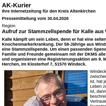
AK-Kurier
Ihre Internetzeitung für den Kreis Altenkirchen
Pressemitteilung vom 30.04.2026
Region
Aufruf zur Stammzellspende für Kalle aus
Kalle kämpft um sein Leben, denn er hat eine selte
Knochenmarkerkrankung. Der 58-Jährige aus Winde
eine Stammzellspende. Um einen passenden Spende
Familie und Freunde gemeinsam mit der DKMS all
und organisieren eine Registrierungsaktion am 9.
Herchen, Im Klosterhof 7, 51570 Windeck.
Windeck
zwischen
ist, hat 
Leben zu
ist, dan
beschrei
Vertraute