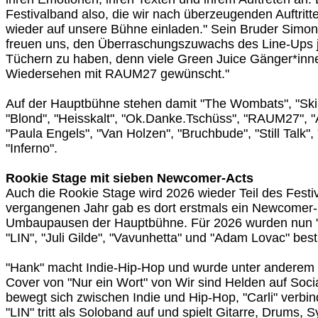
Festivalband also, die wir nach überzeugenden Auftrit
wieder auf unsere Bühne einladen." Sein Bruder Simon 
freuen uns, den Überraschungszuwachs des Line-Ups je
Tüchern zu haben, denn viele Green Juice Gänger*innen
Wiedersehen mit RAUM27 gewünscht."
Auf der Hauptbühne stehen damit "The Wombats", "Ski
"Blond", "Heisskalt", "Ok.Danke.Tschüss", "RAUM27", "
"Paula Engels", "Van Holzen", "Bruchbude", "Still Talk"
"Inferno".
Rookie Stage mit sieben Newcomer-Acts
Auch die Rookie Stage wird 2026 wieder Teil des Festiv
vergangenen Jahr gab es dort erstmals ein Newcome
Umbaupausen der Hauptbühne. Für 2026 wurden nun "Han
"LIN", "Juli Gilde", "Vavunhetta" und "Adam Lovac" bestä
"Hank" macht Indie-Hip-Hop und wurde unter anderem 
Cover von "Nur ein Wort" von Wir sind Helden auf Socia
bewegt sich zwischen Indie und Hip-Hop, "Carli" verbin
"LIN" tritt als Soloband auf und spielt Gitarre, Drums, 