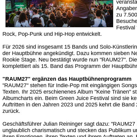
veransta
Angaben 
zu 7.50
Besuche
Festival
Rock, Pop-Punk und Hip-Hop entwickelt.
Für 2026 sind insgesamt 15 Bands und Solo-Künstlerin
der Hauptbühne angekündigt. Dazu kommen sieben Ne
Rookie Stage. Neu bestätigt wurde nun "RAUM27". Di
komplettiert als 15. Band das Programm der Hauptbüh
"RAUM27" ergänzen das Hauptbühnenprogramm
"RAUM27" stehen für Indie-Pop mit eingängigen Songs
Texten. Ihr 2025 erschienenes Album "Keine Tränen" st
Albumcharts ein. Beim Green Juice Festival sind sie 
Auftritten in den Jahren 2023 und 2025 kehrt die Ban
zurück.
Geschäftsführer Julian Reininger sagt dazu: "RAUM27
unglaublich charismatisch und stecken das Publikum u
ihren Emotionen, ihren Texten und ihrem Auftreten an. 