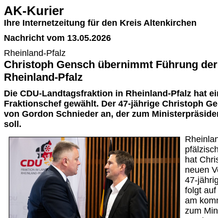
AK-Kurier
Ihre Internetzeitung für den Kreis Altenkirchen
Nachricht vom 13.05.2026
Rheinland-Pfalz
Christoph Gensch übernimmt Führung der
Rheinland-Pfalz
Die CDU-Landtagsfraktion in Rheinland-Pfalz hat e
Fraktionschef gewählt. Der 47-jährige Christoph Ge
von Gordon Schnieder an, der zum Ministerpräside
soll.
Rheinlan
pfälzisc
hat Chr
neuen V
47-jähri
folgt au
am komm
zum Mini