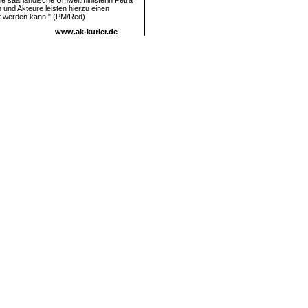
ie saarländische Umweltministerin Petra
 und Akteure leisten hierzu einen
elt werden kann." (PM/Red)
www.ak-kurier.de