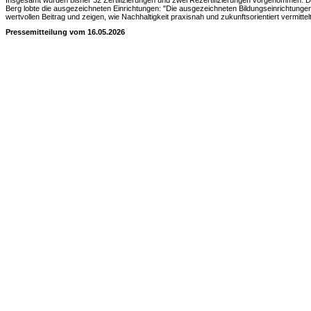
Insgesamt wurden bisher 32 Zertifizierungen und zwei Rezertifizierungen vorgenommen. D
Berg lobte die ausgezeichneten Einrichtungen: "Die ausgezeichneten Bildungseinrichtungen
wertvollen Beitrag und zeigen, wie Nachhaltigkeit praxisnah und zukunftsorientiert vermitt
Pressemitteilung vom 16.05.2026