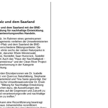
falz und dem Saarland
lz und dem Saarland mit der BNE-
ldung für nachhaltige Entwicklung.
erantwortungsvolles Handeln.
alz. Im Rahmen eines gemeinsamen
gements verliehen die Umweltministerien
-Pfalz und dem Saarland die BNE-
 verschiedene Bildungsanbieter. Die
ehrte sechs der sieben Naturparke in
lz, darunter Rhein-Westerwald,
, Nordeifel, Saar-Hunsrück, Südeifel
el. Auch das "Haus der Nachhaltigkeit -
nniskreuz" und der Clean River Project
 Anerkennung in der Kategorie
htung.
rden Einzelpersonen wie Dr. Isabelle
z von Quercus Naturbildung, Stephanie
rtenkind und Tina Sanio gewürdigt. Der
lzische Umweltstaatssekretär Dr. Erwin
 "Bildung für Nachhaltige Entwicklung
schen dazu, die Auswirkungen des
lns auf die Gegenwart und Zukunft zu
und verantwortungsvolle und nachhaltige
n zu treffen."
 kann eine Rezertifizierung beantragt
us Johannishöhe rezertifiziert.