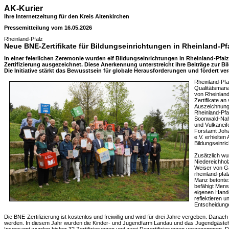
AK-Kurier
Ihre Internetzeitung für den Kreis Altenkirchen
Pressemitteilung vom 16.05.2026
Rheinland-Pfalz
Neue BNE-Zertifikate für Bildungseinrichtungen in Rheinland-P
In einer feierlichen Zeremonie wurden elf Bildungseinrichtungen in Rheinland-Pfa
Zertifizierung ausgezeichnet. Diese Anerkennung unterstreicht ihre Beiträge zur Bi
Die Initiative stärkt das Bewusstsein für globale Herausforderungen und fördert v
Rheinland-Pf
Qualitätsmana
von Rheinland
Zertifikate an
Auszeichnung 
Rheinland-Pfa
Soonwald-Nahe
und Vulkaneif
Forstamt Joha
e.V. erhielten
Bildungseinric
Zusätzlich wu
Niedereichhol
Weiser von Ga
rheinland-pfä
Manz betonte:
befähigt Men
eigenen Hande
reflektieren 
Entscheidunge
Die BNE-Zertifizierung ist kostenlos und freiwillig und wird für drei Jahre vergeben. Danach
werden. In diesem Jahr wurden die Kinder- und Jugendfarm Landau und das Jugendgästeha