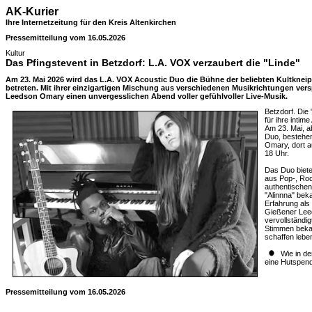
AK-Kurier
Ihre Internetzeitung für den Kreis Altenkirchen
Pressemitteilung vom 16.05.2026
Kultur
Das Pfingstevent in Betzdorf: L.A. VOX verzaubert die "Linde"
Am 23. Mai 2026 wird das L.A. VOX Acoustic Duo die Bühne der beliebten Kultkneip
betreten. Mit ihrer einzigartigen Mischung aus verschiedenen Musikrichtungen ve
Leedson Omary einen unvergesslichen Abend voller gefühlvoller Live-Musik.
Betzdorf. Die 
für ihre inti
Am 23. Mai, a
Duo, bestehe
Omary, dort a
18 Uhr.
Das Duo biet
aus Pop-, Roc
authentischen
"Alinnna" bek
Erfahrung als 
Gießener Lee
vervollständi
Stimmen beka
schaffen leben
Wie in der
eine Hutspende
Pressemitteilung vom 16.05.2026