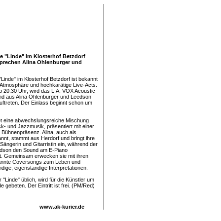
e "Linde" im Klosterhof Betzdorf
rsprechen Alina Ohlenburger und
"Linde" im Klosterhof Betzdorf ist bekannt
me Atmosphäre und hochkarätige Live-Acts.
b 20.30 Uhr, wird das L.A. VOX Acoustic
nd aus Alina Ohlenburger und Leedson
uftreten. Der Einlass beginnt schon um
et eine abwechslungsreiche Mischung
k- und Jazzmusik, präsentiert mit einer
 Bühnenpräsenz. Alina, auch als
annt, stammt aus Herdorf und bringt ihre
Sängerin und Gitarristin ein, während der
dson den Sound am E-Piano
gt. Gemeinsam erwecken sie mit ihren
nnte Coversongs zum Leben und
dige, eigenständige Interpretationen.
 "Linde" üblich, wird für die Künstler um
 gebeten. Der Eintritt ist frei. (PM/Red)
www.ak-kurier.de