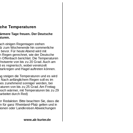
iche Temperaturen
ärmere Tage freuen. Der Deutsche
turen.
ach einigen Regentagen stehen
alz zum Wochenende hin sommerliche
bevor. Für heute Abend wird mit
Regen gerechnet, wie der Deutsche
in Offenbach berichtet. Die Temperaturen
hstwerte von bis zu 20 Grad. Auch am
t es regnerisch, wobei vereinzelt
Starkregen und Hagel auftreten können.
 steigen die Temperaturen und es wird
 Nach anfänglichem Regen soll es im
ges zunehmend sonniger werden, bei
turen von bis zu 25 Grad. Am Freitag
noch wärmer, mit Temperaturen bis zu 29
arbeitet durch Red)
 Redaktion: Bitte beachten Sie, dass die
 für ganz Rheinland-Pfalz gelten und in
gionen oder Landkreisen Abweichungen
www.ak-kurier.de