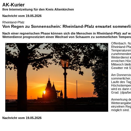
AK-Kurier
Ihre Internetzeitung für den Kreis Altenkirchen
Nachricht vom 19.05.2026
Rheinland-Pfalz
Von Regen zu Sonnenschein: Rheinland-Pfalz erwartet sommerl
Nach einer regnerischen Phase können sich die Menschen in Rheinland-Pfalz auf w
Wetterdienst prognostiziert einen Wechsel von Schauern zu sommerlichen Tempera
Offenbach. N
Rheinland-Pf
Temperaturen 
zunehmendem 
Wetterdienst 
erreichen Höc
Mittwoch bleib
Gewitter mit 
Am Donnerstag
sommerlicher.
Laufe des Ta
Höchsttempera
wird es dann 
Grad. (dpa/be
Anmerkung der
Wetterangaben
einzelnen Re
möglich sind.
Nachricht vom 19.05.2026