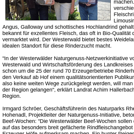
machen.
verschi
Fleischr
Limousin
Angus, Galloway und schottisches Hochlandrind gehal
bekannt für exzellentes Fleisch, das oft in Bio-Qualität 
vermarktet wird. Der Westerwald bietet bestes Weidel
idealen Standort für diese Rinderzucht macht.
"In der Westerwälder Naturgenuss-Netzwerkinitiative v
Westerwald und Wirtschaftsförderung des Landkreises 
schon um die 25 der rund 70 Erzeugerbetriebe Rinderhal
den Verkauf ab Hof einem qualitätsorientierten Publik
also keine weiten Wege zurückgelegt werden, will man 
der Region gelangen", erklärt Landrat Achim Hallerbac
Region.
Irmgard Schröer, Geschäftsführerin des Naturparks Rh
Hohenadl, Projektleiter der Naturgenuss-Initiative, be
Beef-Wochen: "Die Westerwälder Beef-Wochen sollen d
auf das besonders breit gefächerte Rindfleischangebot
Erzeuger-Höfe aufmerksam machen. Ein bunter Reigen 