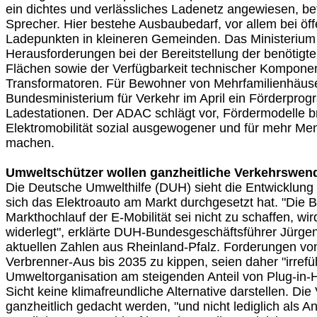
ein dichtes und verlässliches Ladenetz angewiesen, b
Sprecher. Hier bestehe Ausbaubedarf, vor allem bei öff
Ladepunkten in kleineren Gemeinden. Das Ministerium
Herausforderungen bei der Bereitstellung der benötig
Flächen sowie der Verfügbarkeit technischer Kompone
Transformatoren. Für Bewohner von Mehrfamilienhäuse
Bundesministerium für Verkehr im April ein Förderpr
Ladestationen. Der ADAC schlägt vor, Fördermodelle br
Elektromobilität sozial ausgewogener und für mehr Me
machen.
Umweltschützer wollen ganzheitliche Verkehrswen
Die Deutsche Umwelthilfe (DUH) sieht die Entwicklung 
sich das Elektroauto am Markt durchgesetzt hat. "Die 
Markthochlauf der E-Mobilität sei nicht zu schaffen, wir
widerlegt", erklärte DUH-Bundesgeschäftsführer Jürgen
aktuellen Zahlen aus Rheinland-Pfalz. Forderungen von
Verbrenner-Aus bis 2035 zu kippen, seien daher "irrefüh
Umweltorganisation am steigenden Anteil von Plug-in-H
Sicht keine klimafreundliche Alternative darstellen. D
ganzheitlich gedacht werden, "und nicht lediglich als 