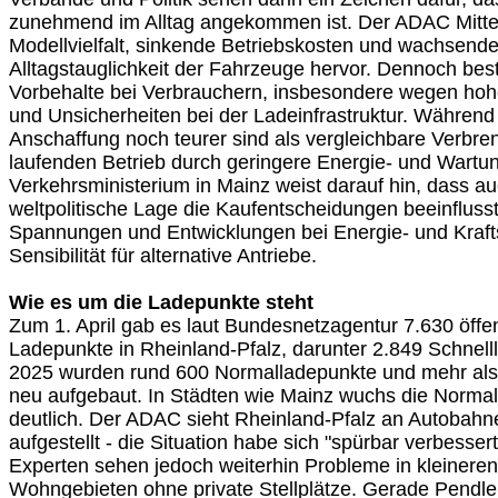
zunehmend im Alltag angekommen ist. Der ADAC Mittel
Modellvielfalt, sinkende Betriebskosten und wachsende
Alltagstauglichkeit der Fahrzeuge hervor. Dennoch bes
Vorbehalte bei Verbrauchern, insbesondere wegen hoh
und Unsicherheiten bei der Ladeinfrastruktur. Während 
Anschaffung noch teurer sind als vergleichbare Verbren
laufenden Betrieb durch geringere Energie- und Wartun
Verkehrsministerium in Mainz weist darauf hin, dass au
weltpolitische Lage die Kaufentscheidungen beeinflusst.
Spannungen und Entwicklungen bei Energie- und Krafts
Sensibilität für alternative Antriebe.
Wie es um die Ladepunkte steht
Zum 1. April gab es laut Bundesnetzagentur 7.630 öffen
Ladepunkte in Rheinland-Pfalz, darunter 2.849 Schnell
2025 wurden rund 600 Normalladepunkte und mehr als
neu aufgebaut. In Städten wie Mainz wuchs die Normalla
deutlich. Der ADAC sieht Rheinland-Pfalz an Autobahn
aufgestellt - die Situation habe sich "spürbar verbessert
Experten sehen jedoch weiterhin Probleme in kleiner
Wohngebieten ohne private Stellplätze. Gerade Pendle