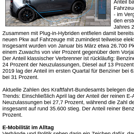
Anteil ba
Fahrzeu
- im Ver
den erst
Jahres 2
Zusammen mit Plug-in-Hybriden entfielen damit bereits gu
neuen Pkw auf Fahrzeuge mit zumindest teilweise elekt
Insgesamt wurden von Januar bis März etwa 26.700 P
einem Zuwachs von vier Prozent gegenüber dem Vorjah
Der Anteil klassischer Verbrenner ist rückläufig: Benzi
24 Prozent der Neuzulassungen, Diesel auf 13 Prozent
2019 lag der Anteil im ersten Quartal für Benziner bei 
bei 31 Prozent.
Aktuelle Zahlen des Kraftfahrt-Bundesamts belegen di
Trends: Einschließlich April lag der Anteil der reinen E
Neuzulassungen bei 27,7 Prozent, während die Zahl 
insgesamt auf rund 35.600 stieg. Der Anteil reiner Ben
Prozent.
E-Mobilität im Alltag
Verbände und Politik sehen darin ein Zeichen dafür, das