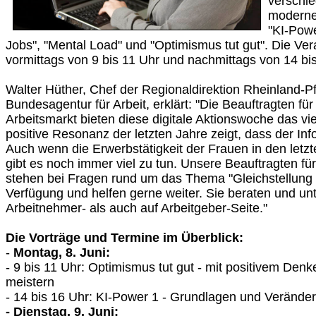
verschi
modernen
"KI-Powe
Jobs", "Mental Load" und "Optimismus tut gut". Die Ver
vormittags von 9 bis 11 Uhr und nachmittags von 14 bis
Walter Hüther, Chef der Regionaldirektion Rheinland-P
Bundesagentur für Arbeit, erklärt: "Die Beauftragten f
Arbeitsmarkt bieten diese digitale Aktionswoche das vie
positive Resonanz der letzten Jahre zeigt, dass der Inf
Auch wenn die Erwerbstätigkeit der Frauen in den letzt
gibt es noch immer viel zu tun. Unsere Beauftragten fü
stehen bei Fragen rund um das Thema "Gleichstellung 
Verfügung und helfen gerne weiter. Sie beraten und un
Arbeitnehmer- als auch auf Arbeitgeber-Seite."
Die Vorträge und Termine im Überblick:
-
Montag, 8. Juni:
- 9 bis 11 Uhr: Optimismus tut gut - mit positivem De
meistern
- 14 bis 16 Uhr: KI-Power 1 - Grundlagen und Veränder
- Dienstag, 9. Juni: