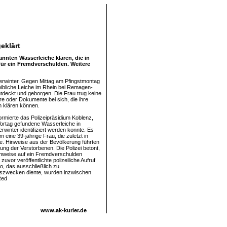
eklärt
nnten Wasserleiche klären, die in
ür ein Fremdverschulden. Weitere
winter. Gegen Mittag am Pfingstmontag
ibliche Leiche im Rhein bei Remagen-
tdeckt und geborgen. Die Frau trug keine
e oder Dokumente bei sich, die ihre
en klären können.
ormierte das Polizeipräsidium Koblenz,
ortag gefundene Wasserleiche in
inter identifiziert werden konnte. Es
m eine 39-jährige Frau, die zuletzt in
. Hinweise aus der Bevölkerung führten
erung der Verstorbenen. Die Polizei betont,
nweise auf ein Fremdverschulden
 zuvor veröffentlichte polizeiliche Aufruf
o, das ausschließlich zu
ngszwecken diente, wurden inzwischen
Red
www.ak-kurier.de