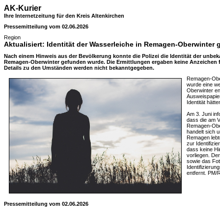
AK-Kurier
Ihre Internetzeitung für den Kreis Altenkirchen
Pressemitteilung vom 02.06.2026
Region
Aktualisiert: Identität der Wasserleiche in Remagen-Oberwinter g
Nach einem Hinweis aus der Bevölkerung konnte die Polizei die Identität der unbeka
Remagen-Oberwinter gefunden wurde. Die Ermittlungen ergaben keine Anzeichen f
Details zu den Umständen werden nicht bekanntgegeben.
Remagen-Ober
wurde eine we
Oberwinter en
Ausweispapier
Identität hätt
Am 3. Juni inf
dass die am V
Remagen-Oberw
handelt sich u
Remagen lebte
zur Identifizi
dass keine Hi
vorliegen. Der
sowie das Fot
Identifizieru
entfernt. PM/
Pressemitteilung vom 02.06.2026