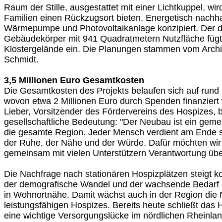
Raum der Stille, ausgestattet mit einer Lichtkuppel, wi
Familien einen Rückzugsort bieten. Energetisch nachha
Wärmepumpe und Photovoltaikanlage konzipiert. Der d
Gebäudekörper mit 941 Quadratmetern Nutzfläche fügt
Klostergelände ein. Die Planungen stammen vom Archit
Schmidt.
3,5 Millionen Euro Gesamtkosten
Die Gesamtkosten des Projekts belaufen sich auf rund 
wovon etwa 2 Millionen Euro durch Spenden finanzier
Lieber, Vorsitzender des Fördervereins des Hospizes, b
gesellschaftliche Bedeutung: "Der Neubau ist ein gemei
die gesamte Region. Jeder Mensch verdient am Ende s
der Ruhe, der Nähe und der Würde. Dafür möchten wir 
gemeinsam mit vielen Unterstützern Verantwortung üb
Die Nachfrage nach stationären Hospizplätzen steigt ko
der demografische Wandel und der wachsende Bedarf a
in Wohnortnähe. Damit wächst auch in der Region die 
leistungsfähigen Hospizes. Bereits heute schließt das 
eine wichtige Versorgungslücke im nördlichen Rheinla